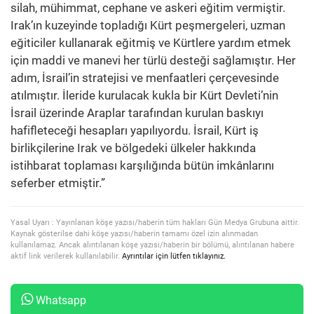
silah, mühimmat, cephane ve askeri eğitim vermiştir.
Irak’ın kuzeyinde topladığı Kürt peşmergeleri, uzman
eğiticiler kullanarak eğitmiş ve Kürtlere yardım etmek
için maddi ve manevi her türlü desteği sağlamıştır. Her
adım, İsrail’in stratejisi ve menfaatleri çerçevesinde
atılmıştır. İleride kurulacak kukla bir Kürt Devleti’nin
İsrail üzerinde Araplar tarafından kurulan baskıyı
hafifleteceği hesapları yapılıyordu. İsrail, Kürt iş
birlikçilerine Irak ve bölgedeki ülkeler hakkında
istihbarat toplaması karşılığında bütün imkânlarını
seferber etmiştir.”
Yasal Uyarı : Yayınlanan köşe yazısı/haberin tüm hakları Gün Medya Grubuna aittir.
Kaynak gösterilse dahi köşe yazısı/haberin tamamı özel izin alınmadan
kullanılamaz. Ancak alıntılanan köşe yazısı/haberin bir bölümü, alıntılanan habere
aktif link verilerek kullanılabilir.
Ayrıntılar için lütfen tıklayınız.
Whatsapp