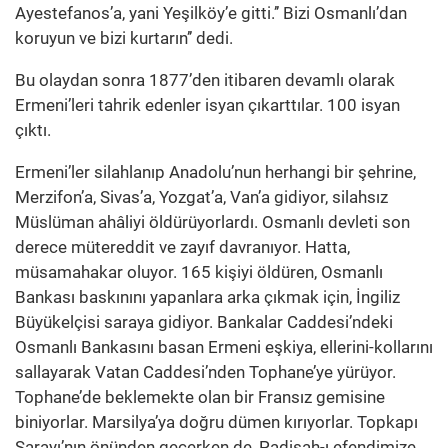
Ayestefanos’a, yani Yeşilköy’e gitti.’’ Bizi Osmanlı’dan
koruyun ve bizi kurtarın’’ dedi.
Bu olaydan sonra 1877’den itibaren devamlı olarak
Ermeni’leri tahrik edenler isyan çıkarttılar. 100 isyan
çıktı.
Ermeni’ler silahlanıp Anadolu’nun herhangi bir şehrine,
Merzifon’a, Sivas’a, Yozgat’a, Van’a gidiyor, silahsız
Müslüman ahâliyi öldürüyorlardı. Osmanlı devleti son
derece mütereddit ve zayıf davranıyor. Hatta,
müsamahakar oluyor. 165 kişiyi öldüren, Osmanlı
Bankası baskınını yapanlara arka çıkmak için, İngiliz
Büyükelçisi saraya gidiyor. Bankalar Caddesi’ndeki
Osmanlı Bankasını basan Ermeni eşkiya, ellerini-kollarını
sallayarak Vatan Caddesi’nden Tophane’ye yürüyor.
Tophane’de beklemekte olan bir Fransız gemisine
biniyorlar. Marsilya’ya doğru dümen kırıyorlar. Topkapı
Sarayı’nın önünden geçerken de, Padişah-ı efendimize