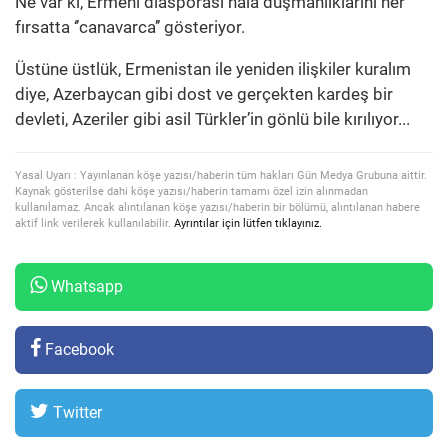
Ne var ki, Ermeni diasporası hâlâ düşmanlıklarını her
fırsatta ‘’canavarca’’ gösteriyor.
Üstüne üstlük, Ermenistan ile yeniden ilişkiler kuralım
diye, Azerbaycan gibi dost ve gerçekten kardeş bir
devleti, Azeriler gibi asil Türkler’in gönlü bile kırılıyor...
Yasal Uyarı : Yayınlanan köşe yazısı/haberin tüm hakları Gün Medya Grubuna aittir.
Kaynak gösterilse dahi köşe yazısı/haberin tamamı özel izin alınmadan
kullanılamaz. Ancak alıntılanan köşe yazısı/haberin bir bölümü, alıntılanan habere
aktif link verilerek kullanılabilir.
Ayrıntılar için lütfen tıklayınız.
Whatsapp
Facebook
Twitter