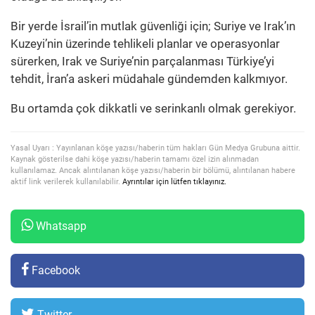
Bir yerde İsrail’in mutlak güvenliği için; Suriye ve Irak’ın
Kuzeyi’nin üzerinde tehlikeli planlar ve operasyonlar
sürerken, Irak ve Suriye’nin parçalanması Türkiye’yi
tehdit, İran’a askeri müdahale gündemden kalkmıyor.
Bu ortamda çok dikkatli ve serinkanlı olmak gerekiyor.
Yasal Uyarı : Yayınlanan köşe yazısı/haberin tüm hakları Gün Medya Grubuna aittir.
Kaynak gösterilse dahi köşe yazısı/haberin tamamı özel izin alınmadan
kullanılamaz. Ancak alıntılanan köşe yazısı/haberin bir bölümü, alıntılanan habere
aktif link verilerek kullanılabilir.
Ayrıntılar için lütfen tıklayınız.
Whatsapp
Facebook
Twitter