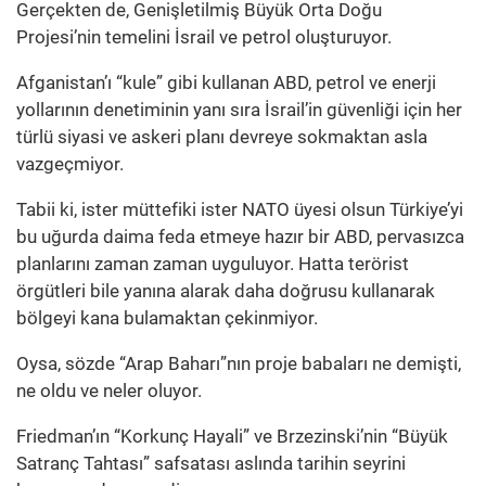
Gerçekten de, Genişletilmiş Büyük Orta Doğu
Projesi’nin temelini İsrail ve petrol oluşturuyor.
Afganistan’ı “kule” gibi kullanan ABD, petrol ve enerji
yollarının denetiminin yanı sıra İsrail’in güvenliği için her
türlü siyasi ve askeri planı devreye sokmaktan asla
vazgeçmiyor.
Tabii ki, ister müttefiki ister NATO üyesi olsun Türkiye’yi
bu uğurda daima feda etmeye hazır bir ABD, pervasızca
planlarını zaman zaman uyguluyor. Hatta terörist
örgütleri bile yanına alarak daha doğrusu kullanarak
bölgeyi kana bulamaktan çekinmiyor.
Oysa, sözde “Arap Baharı”nın proje babaları ne demişti,
ne oldu ve neler oluyor.
Friedman’ın “Korkunç Hayali” ve Brzezinski’nin “Büyük
Satranç Tahtası” safsatası aslında tarihin seyrini