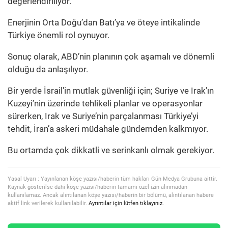
değerlendiriliyor.
Enerjinin Orta Doğu’dan Batı’ya ve öteye intikalinde
Türkiye önemli rol oynuyor.
Sonuç olarak, ABD’nin planının çok aşamalı ve dönemli
olduğu da anlaşılıyor.
Bir yerde İsrail’in mutlak güvenliği için; Suriye ve Irak’ın
Kuzeyi’nin üzerinde tehlikeli planlar ve operasyonlar
sürerken, Irak ve Suriye’nin parçalanması Türkiye’yi
tehdit, İran’a askeri müdahale gündemden kalkmıyor.
Bu ortamda çok dikkatli ve serinkanlı olmak gerekiyor.
Yasal Uyarı : Yayınlanan köşe yazısı/haberin tüm hakları Gün Medya Grubuna aittir.
Kaynak gösterilse dahi köşe yazısı/haberin tamamı özel izin alınmadan
kullanılamaz. Ancak alıntılanan köşe yazısı/haberin bir bölümü, alıntılanan habere
aktif link verilerek kullanılabilir.
Ayrıntılar için lütfen tıklayınız.