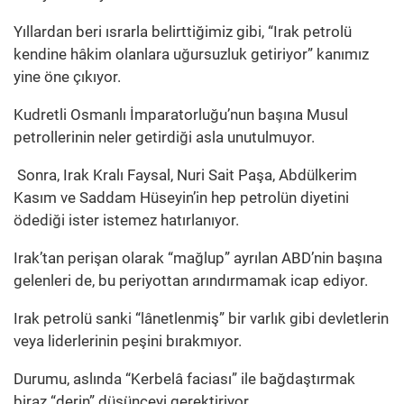
Yıllardan beri ısrarla belirttiğimiz gibi, “Irak petrolü
kendine hâkim olanlara uğursuzluk getiriyor” kanımız
yine öne çıkıyor.
Kudretli Osmanlı İmparatorluğu’nun başına Musul
petrollerinin neler getirdiği asla unutulmuyor.
Sonra, Irak Kralı Faysal, Nuri Sait Paşa, Abdülkerim
Kasım ve Saddam Hüseyin’in hep petrolün diyetini
ödediği ister istemez hatırlanıyor.
Irak’tan perişan olarak “mağlup” ayrılan ABD’nin başına
gelenleri de, bu periyottan arındırmamak icap ediyor.
Irak petrolü sanki “lânetlenmiş” bir varlık gibi devletlerin
veya liderlerinin peşini bırakmıyor.
Durumu, aslında “Kerbelâ faciası” ile bağdaştırmak
biraz “derin” düşünceyi gerektiriyor.