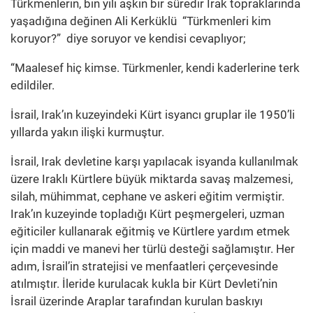
Türkmenlerin, bin yılı aşkın bir süredir Irak topraklarında
yaşadığına değinen Ali Kerküklü “Türkmenleri kim
koruyor?” diye soruyor ve kendisi cevaplıyor;
“Maalesef hiç kimse. Türkmenler, kendi kaderlerine terk
edildiler.
İsrail, Irak’ın kuzeyindeki Kürt isyancı gruplar ile 1950’li
yıllarda yakın ilişki kurmuştur.
İsrail, Irak devletine karşı yapılacak isyanda kullanılmak
üzere Iraklı Kürtlere büyük miktarda savaş malzemesi,
silah, mühimmat, cephane ve askeri eğitim vermiştir.
Irak’ın kuzeyinde topladığı Kürt peşmergeleri, uzman
eğiticiler kullanarak eğitmiş ve Kürtlere yardım etmek
için maddi ve manevi her türlü desteği sağlamıştır. Her
adım, İsrail’in stratejisi ve menfaatleri çerçevesinde
atılmıştır. İleride kurulacak kukla bir Kürt Devleti’nin
İsrail üzerinde Araplar tarafından kurulan baskıyı