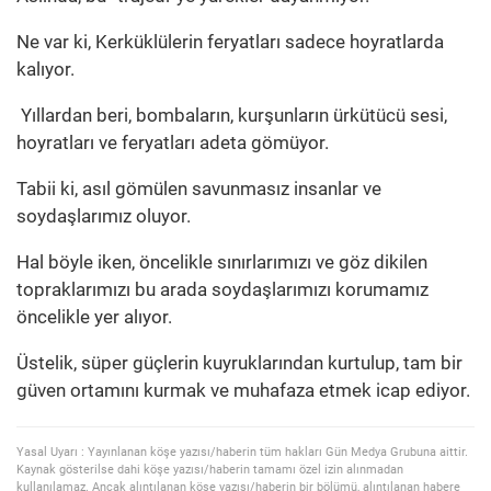
Ne var ki, Kerküklülerin feryatları sadece hoyratlarda
kalıyor.
Yıllardan beri, bombaların, kurşunların ürkütücü sesi,
hoyratları ve feryatları adeta gömüyor.
Tabii ki, asıl gömülen savunmasız insanlar ve
soydaşlarımız oluyor.
Hal böyle iken, öncelikle sınırlarımızı ve göz dikilen
topraklarımızı bu arada soydaşlarımızı korumamız
öncelikle yer alıyor.
Üstelik, süper güçlerin kuyruklarından kurtulup, tam bir
güven ortamını kurmak ve muhafaza etmek icap ediyor.
Yasal Uyarı : Yayınlanan köşe yazısı/haberin tüm hakları Gün Medya Grubuna aittir.
Kaynak gösterilse dahi köşe yazısı/haberin tamamı özel izin alınmadan
kullanılamaz. Ancak alıntılanan köşe yazısı/haberin bir bölümü, alıntılanan habere