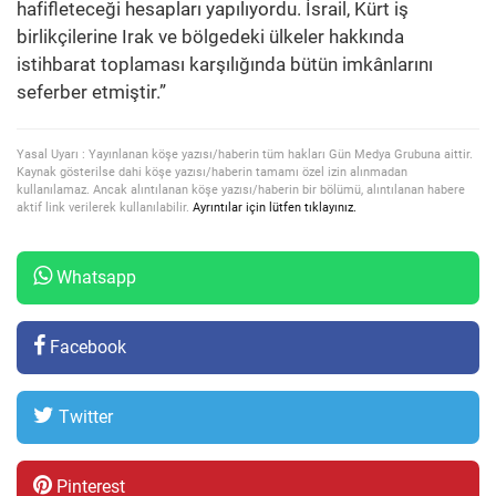
hafifleteceği hesapları yapılıyordu. İsrail, Kürt iş
birlikçilerine Irak ve bölgedeki ülkeler hakkında
istihbarat toplaması karşılığında bütün imkânlarını
seferber etmiştir.”
Yasal Uyarı : Yayınlanan köşe yazısı/haberin tüm hakları Gün Medya Grubuna aittir.
Kaynak gösterilse dahi köşe yazısı/haberin tamamı özel izin alınmadan
kullanılamaz. Ancak alıntılanan köşe yazısı/haberin bir bölümü, alıntılanan habere
aktif link verilerek kullanılabilir.
Ayrıntılar için lütfen tıklayınız.
Whatsapp
Facebook
Twitter
Pinterest