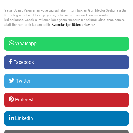
Yasal Uyarı : Yayınlanan köşe yazısı/haberin tüm hakları Gün Medya Grubuna aittir.
Kaynak gösterilse dahi köşe yazısı/haberin tamamı özel izin alınmadan
kullanılamaz. Ancak alıntılanan köşe yazısı/haberin bir bölümü, alıntılanan habere
aktif link verilerek kullanılabilir.
Ayrıntılar için lütfen tıklayınız.
Whatsapp
Facebook
Twitter
Pinterest
Linkedin