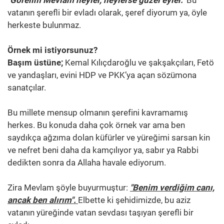
vatanın şerefli bir evladı olarak, şeref diyorum ya, öyle
herkeste bulunmaz.
Örnek mi istiyorsunuz?
Başım üstüne;
Kemal Kılıçdaroğlu ve şakşakçıları, Fetö
ve yandaşları, evini HDP ve PKK’ya açan sözümona
sanatçılar.
Bu millete mensup olmanın şerefini kavramamış
herkes. Bu konuda daha çok örnek var ama ben
saydıkça ağzıma dolan küfürler ve yüreğimi sarsan kin
ve nefret beni daha da kamçılıyor ya, sabır ya Rabbi
dedikten sonra da Allaha havale ediyorum.
Zira Mevlam şöyle buyurmuştur:
"Benim verdiğim canı,
ancak ben alırım".
Elbette ki şehidimizde, bu aziz
vatanın yüreğinde vatan sevdası taşıyan şerefli bir