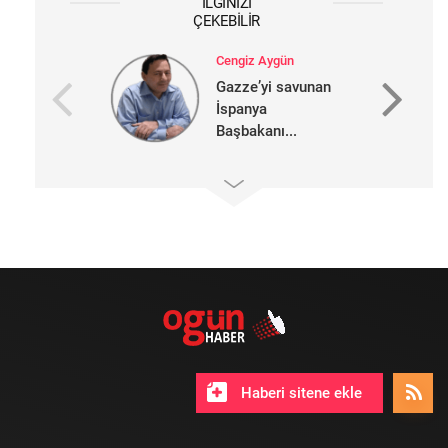
İLGINIZI
ÇEKEBILIR
Cengiz Aygün
Gazze’yi savunan
İspanya
Başbakanı...
Haberi sitene ekle