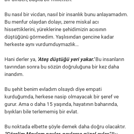
Bu nasıl bir vicdan, nasıl bir insanlık bunu anlayamadım.
Bu menfur olaydan dolayı, zerre miskal acı
hissettiklerini, yüreklerine şehidimizin acısının
düştüğünü görmedim. Yaşlısından gencine kadar
herkeste aynı vurdumduymazlık…
Hani derler ya,
'Ateş düştüğü yeri yakar.'
Bu insanların
tavrından sonra bu sözün doğruluğuna bir kez daha
inandım.
Bu şehit benim evladım olsaydı diye empati
kurduğumda, herkese nasip olmayacak bir şeref ve
gurur. Ama o daha 15 yaşında, hayatının baharında,
bıyıkları bile terlememiş bir evlat.
Bu noktada elbette şöyle demek daha doğru olacaktır.
"Görelim Mevlam neyler, neylerse güzel eyler."
Bu