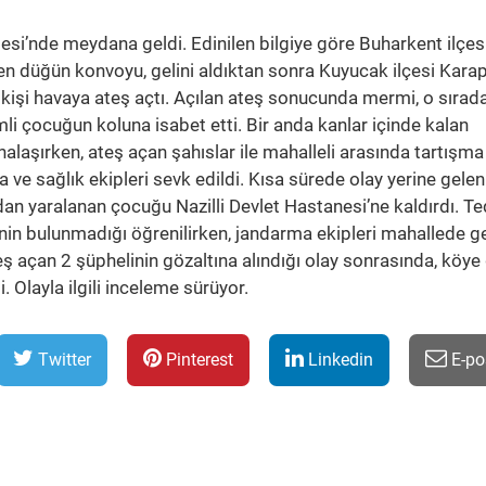
esi’nde meydana geldi. Edinilen bilgiye göre Buharkent ilçes
en düğün konvoyu, gelini aldıktan sonra Kuyucak ilçesi Karap
kişi havaya ateş açtı. Açılan ateş sonucunda mermi, o sırad
mli çocuğun koluna isabet etti. Bir anda kanlar içinde kalan
nalaşırken, ateş açan şahıslar ile mahalleli arasında tartışma 
 ve sağlık ekipleri sevk edildi. Kısa sürede olay yerine gelen
ndan yaralanan çocuğu Nazilli Devlet Hastanesi’ne kaldırdı. Te
inin bulunmadığı öğrenilirken, jandarma ekipleri mahallede g
eş açan 2 şüphelinin gözaltına alındığı olay sonrasında, köye 
i. Olayla ilgili inceleme sürüyor.
Twitter
Pinterest
Linkedin
E-po