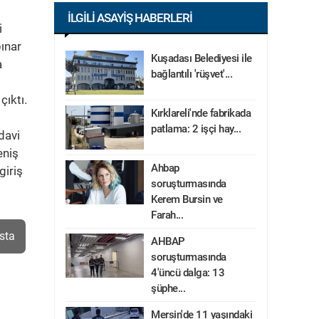
İLGILI ASAYIŞ HABERLERI
i
ınar
Kuşadası Belediyesi ile
a
bağlantılı 'rüşvet'...
çıktı.
Kırklareli'nde fabrikada
patlama: 2 işçi hay...
davi
eniş
Ahbap
giriş
soruşturmasında
Kerem Bursin ve
Farah...
sta
AHBAP
soruşturmasında
4'üncü dalga: 13
şüphe...
Mersin'de 11 yaşındaki