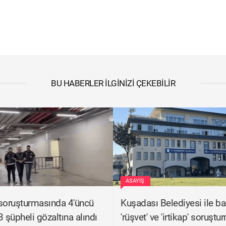
BU HABERLER İLGINIZI ÇEKEBILIR
ASAYIŞ
oruşturmasında 4'üncü
Kuşadası Belediyesi ile bağ
3 şüpheli gözaltına alındı
'rüşvet' ve 'irtikap' soruşt