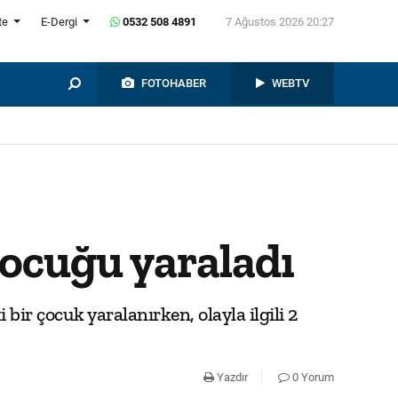
te
E-Dergi
0532 508 4891
7 Ağustos 2026 20:27
FOTOHABER
WEBTV
ocuğu yaraladı
r çocuk yaralanırken, olayla ilgili 2
Yazdır
0 Yorum