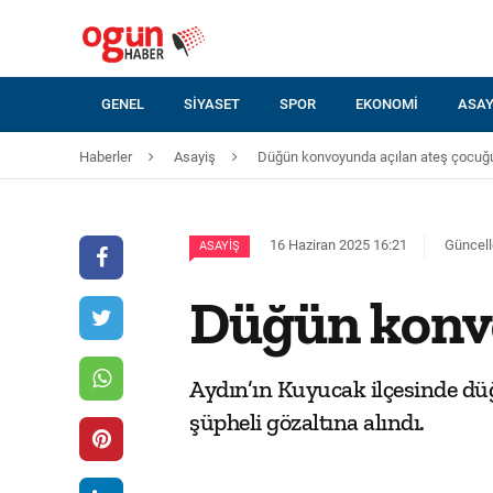
GENEL
SIYASET
SPOR
EKONOMI
ASAY
Haberler
Asayiş
Düğün konvoyunda açılan ateş çocuğu
16 Haziran 2025 16:21
Güncell
ASAYIŞ
Düğün konvo
Aydın’ın Kuyucak ilçesinde düğ
şüpheli gözaltına alındı.