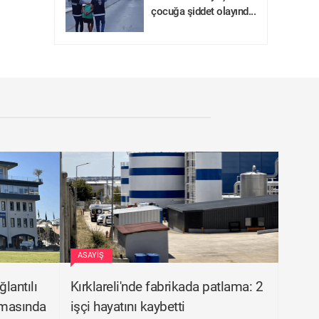
çocuğa şiddet olayınd...
ASAYIŞ
lantılı
Kırklareli'nde fabrikada patlama: 2
urmasında
işçi hayatını kaybetti