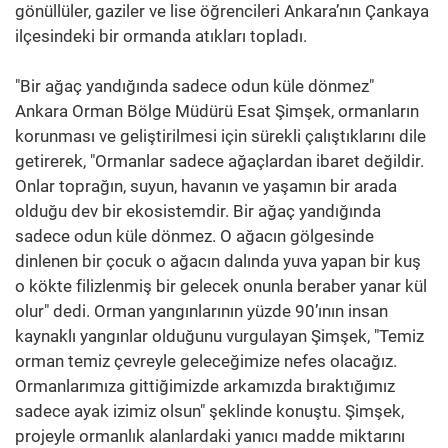
gönüllüler, gaziler ve lise öğrencileri Ankara’nın Çankaya
ilçesindeki bir ormanda atıkları topladı.
"Bir ağaç yandığında sadece odun küle dönmez"
Ankara Orman Bölge Müdürü Esat Şimşek, ormanların
korunması ve geliştirilmesi için sürekli çalıştıklarını dile
getirerek, "Ormanlar sadece ağaçlardan ibaret değildir.
Onlar toprağın, suyun, havanın ve yaşamın bir arada
olduğu dev bir ekosistemdir. Bir ağaç yandığında
sadece odun küle dönmez. O ağacın gölgesinde
dinlenen bir çocuk o ağacın dalında yuva yapan bir kuş
o kökte filizlenmiş bir gelecek onunla beraber yanar kül
olur" dedi. Orman yangınlarının yüzde 90’ının insan
kaynaklı yangınlar olduğunu vurgulayan Şimşek, "Temiz
orman temiz çevreyle geleceğimize nefes olacağız.
Ormanlarımıza gittiğimizde arkamızda bıraktığımız
sadece ayak izimiz olsun" şeklinde konuştu. Şimşek,
projeyle ormanlık alanlardaki yanıcı madde miktarını