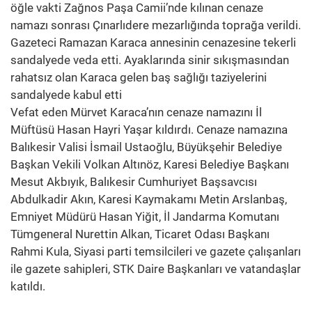
öğle vakti Zağnos Paşa Camii’nde kılınan cenaze
namazı sonrası Çınarlıdere mezarlığında toprağa verildi.
Gazeteci Ramazan Karaca annesinin cenazesine tekerli
sandalyede veda etti. Ayaklarında sinir sıkışmasından
rahatsız olan Karaca gelen baş sağlığı taziyelerini
sandalyede kabul etti
Vefat eden Mürvet Karaca’nın cenaze namazını İl
Müftüsü Hasan Hayri Yaşar kıldırdı. Cenaze namazına
Balıkesir Valisi İsmail Ustaoğlu, Büyükşehir Belediye
Başkan Vekili Volkan Altınöz, Karesi Belediye Başkanı
Mesut Akbıyık, Balıkesir Cumhuriyet Başsavcısı
Abdulkadir Akın, Karesi Kaymakamı Metin Arslanbaş,
Emniyet Müdürü Hasan Yiğit, İl Jandarma Komutanı
Tümgeneral Nurettin Alkan, Ticaret Odası Başkanı
Rahmi Kula, Siyasi parti temsilcileri ve gazete çalışanları
ile gazete sahipleri, STK Daire Başkanları ve vatandaşlar
katıldı.