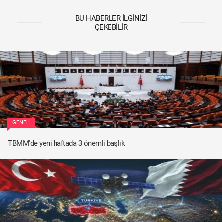
BU HABERLER İLGINIZI
ÇEKEBILIR
GENEL
TBMM'de yeni haftada 3 önemli başlık