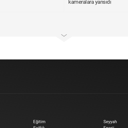
kameralara yansıdı
Eğitim
Seyyah