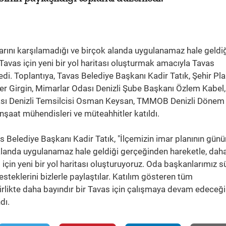
rını karşılamadığı ve birçok alanda uygulanamaz hale geldiği
 Tavas için yeni bir yol haritası oluşturmak amacıyla Tavas
di. Toplantıya, Tavas Belediye Başkanı Kadir Tatık, Şehir Pla
r Girgin, Mimarlar Odası Denizli Şube Başkanı Özlem Kabel,
ası Denizli Temsilcisi Osman Keysan, TMMOB Denizli Dönem
nşaat mühendisleri ve müteahhitler katıldı.
vas Belediye Başkanı Kadir Tatık, "İlçemizin imar planının gü
k alanda uygulanamaz hale geldiği gerçeğinden hareketle, dah
s için yeni bir yol haritası oluşturuyoruz. Oda başkanlarımız 
esteklerini bizlerle paylaştılar. Katılım gösteren tüm
irlikte daha bayındır bir Tavas için çalışmaya devam edeceği
dı.