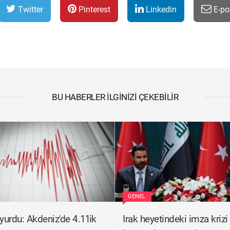
Twitter
Pinterest
Linkedin
E-po
BU HABERLER İLGINIZI ÇEKEBILIR
GENEL
urdu: Akdeniz'de 4.1'lik
Irak heyetindeki imza krizi