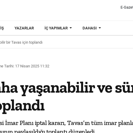
E-Gaze
IŞ
YAZARLAR
İÇ YAPIMLAR
DAHASI
lir bir Tavas için toplandı
e Tarihi: 17 Nisan 2025 11:32
a yaşanabilir ve sür
oplandı
i İmar Planı iptal kararı, Tavas’ın tüm imar plan
ının paylaşıldığı toplantı düzenledi.