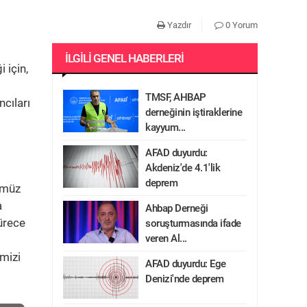
Yazdır
0 Yorum
İLGILI GENEL HABERLERI
 için,
TMSF, AHBAP
ncıları
derneğinin iştiraklerine
kayyum...
AFAD duyurdu:
Akdeniz'de 4.1'lik
deprem
nümüz
a
Ahbap Derneği
sürece
soruşturmasında ifade
veren Al...
mizi
AFAD duyurdu: Ege
Denizi'nde deprem