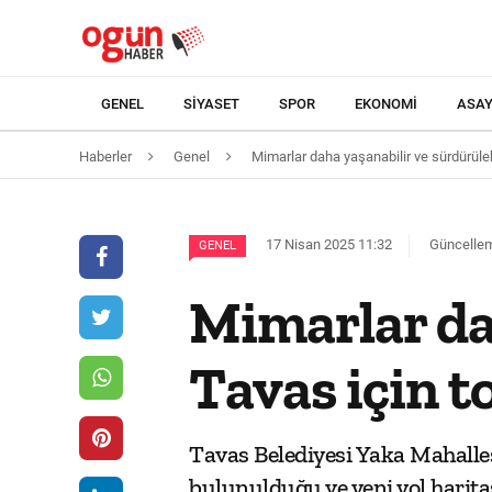
GENEL
SIYASET
SPOR
EKONOMI
ASAY
Haberler
Genel
Mimarlar daha yaşanabilir ve sürdürülebi
17 Nisan 2025 11:32
Güncellem
GENEL
Mimarlar dah
Tavas için t
Tavas Belediyesi Yaka Mahalles
bulunulduğu ve yeni yol haritas