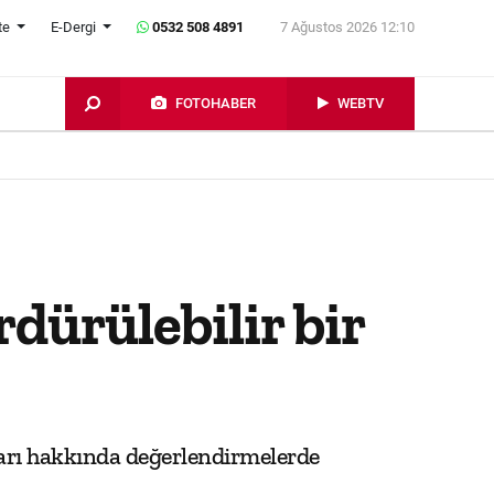
te
E-Dergi
0532 508 4891
7 Ağustos 2026 12:10
FOTOHABER
WEBTV
dürülebilir bir
ları hakkında değerlendirmelerde