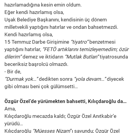
hazırlamadığına kesin emin oldum.
Eğer kendi hazırlamış olsa,
Uşak Belediye Başkanını, kendisinin üç dönem
milletvekili yaptığını hatırlar ve ondan bahsetmezdi.
Kendi hazırlamış olsa,
15 Temmuz Darbe Girişimine
“tiyatro”
benzetmesi
yaptığını hatırlar,
“FETÖ artıklarını temizleyemedim; özür
dilerim”
demez ve iktidarın
“Mutlak Butlan”
tiyatrosunda
beceriksiz başrolcü olmazdı.
- Bir de,
“Durmak yok…”
dedikten sonra
“yola devam…”
diyecek
gibi olması beni çok gülümsetti…
Özgür Özel’de yürümekten bahsetti, Kılıçdaroğlu da…
Ama,
Kılıçdaroğlu mecazda kaldı; Özgür Özel Anıtkabir’e
yürüdü…
Kılıçdaroğlu
“Müesses Nizam
”ı savundu; Özgür Özel