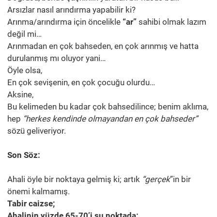
Arsızlar nasıl arındırma yapabilir ki?
Arınma/arındırma için öncelikle
“ar”
sahibi olmak lazım
değil mi…
Arınmadan en çok bahseden, en çok arınmış ve hatta
durulanmış mı oluyor yani…
Öyle olsa,
En çok sevişenin, en çok çocuğu olurdu…
Aksine,
Bu kelimeden bu kadar çok bahsedilince; benim aklıma,
hep
“herkes kendinde olmayandan en çok bahseder”
sözü geliveriyor.
Son Söz:
Ahali öyle bir noktaya gelmiş ki; artık
“gerçek
”in bir
önemi kalmamış.
Tabir caizse;
Ahalinin yüzde 65-70’i şu noktada: