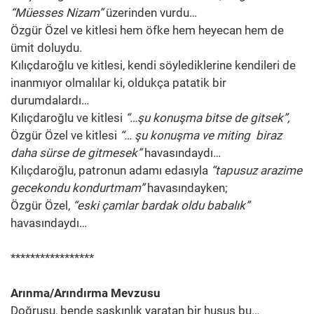
“Müesses Nizam”
üzerinden vurdu…
Özgür Özel ve kitlesi hem öfke hem heyecan hem de
ümit doluydu.
Kılıçdaroğlu ve kitlesi, kendi söylediklerine kendileri de
inanmıyor olmalılar ki, oldukça patatik bir
durumdalardı…
Kılıçdaroğlu ve kitlesi
“…şu konuşma bitse de gitsek”,
Özgür Özel ve kitlesi
“… şu konuşma ve miting biraz
daha sürse de gitmesek”
havasındaydı…
Kılıçdaroğlu, patronun adamı edasıyla
“tapusuz arazime
gecekondu kondurtmam”
havasındayken;
Özgür Özel,
“eski çamlar bardak oldu babalık”
havasındaydı…
*****************
Arınma/Arındırma Mevzusu
Doğrusu, bende şaşkınlık yaratan bir husus bu…