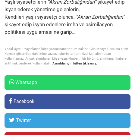
Yaşlı siyasetçilerin
“Akran Zorbalığından”
şikayet edip
isyan ederek yönetime gelenlerin,
Kendileri yaşlı siyasetçi olunca,
“Akran Zorbalığından”
şikayet edip isyan edenlere imha ve asimilasyon
politikası uygulaması ne garip…
Yasal Uyarı : Yayınlanan köşe yazısı/haberin tüm hakları Gün Medya Grubuna aittir.
Kaynak gösterilse dahi köşe yazısı/haberin tamamı özel izin alınmadan
kullanılamaz. Ancak alıntılanan köşe yazısı/haberin bir bölümü, alıntılanan habere
aktif link verilerek kullanılabilir.
Ayrıntılar için lütfen tıklayınız.
Whatsapp
Facebook
Twitter