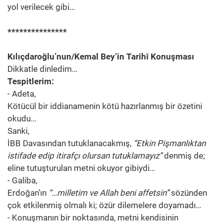
yol verilecek gibi…
***************
Kılıçdaroğlu’nun/Kemal Bey’in Tarihî Konuşması
Dikkatle dinledim…
Tespitlerim:
- Adeta,
Kötücül bir iddianamenin kötü hazırlanmış bir özetini
okudu…
Sanki,
İBB Davasından tutuklanacakmış,
“Etkin Pişmanlıktan
istifade edip itirafçı olursan tutuklamayız”
denmiş de;
eline tutuşturulan metni okuyor gibiydi…
- Galiba,
Erdoğan’ın
“…milletim ve Allah beni affetsin”
sözünden
çok etkilenmiş olmalı ki; özür dilemelere doyamadı…
- Konuşmanın bir noktasında, metni kendisinin