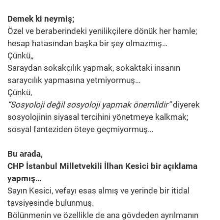
Demek ki neymiş;
Özel ve beraberindeki yenilikçilere dönük her hamle;
hesap hatasından başka bir şey olmazmış…
Çünkü,,
Saraydan sokakçılık yapmak, sokaktaki insanın
saraycılık yapmasına yetmiyormuş…
Çünkü,
“Sosyoloji değil sosyoloji yapmak önemlidir”
diyerek
sosyolojinin siyasal tercihini yönetmeye kalkmak;
sosyal fanteziden öteye geçmiyormuş…
Bu arada,
CHP İstanbul Milletvekili İlhan Kesici bir açıklama
yapmış…
Sayın Kesici, vefayı esas almış ve yerinde bir itidal
tavsiyesinde bulunmuş.
Bölünmenin ve özellikle de ana gövdeden ayrılmanın