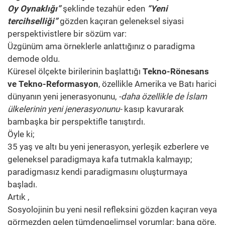
Oy Oynaklığı”
şeklinde tezahür eden
“Yeni
tercihselliği”
gözden kaçıran geleneksel siyasi
perspektivistlere bir sözüm var:
Üzgünüm ama örneklerle anlattığınız o paradigma
demode oldu.
Küresel ölçekte birilerinin başlattığı
Tekno-Rönesans
ve Tekno-Reformasyon
, özellikle Amerika ve Batı harici
dünyanın yeni jenerasyonunu,
-daha özellikle de İslam
ülkelerinin yeni jenerasyonunu-
kasıp kavurarak
bambaşka bir perspektifle tanıştırdı.
Öyle ki;
35 yaş ve altı bu yeni jenerasyon, yerleşik ezberlere ve
geleneksel paradigmaya kafa tutmakla kalmayıp;
paradigmasız kendi paradigmasını oluşturmaya
başladı.
Artık ,
Sosyolojinin bu yeni nesil refleksini gözden kaçıran veya
görmezden gelen tümdengelimsel yorumlar; bana göre,