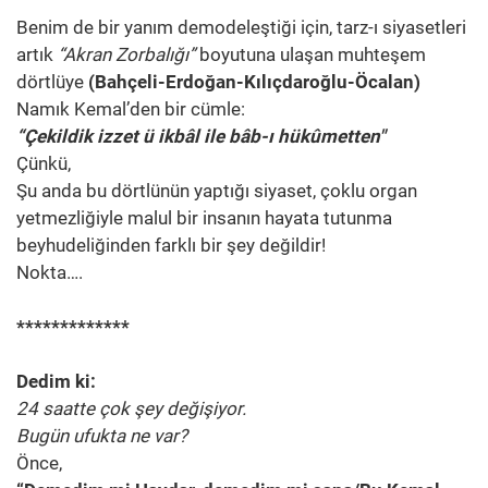
Benim de bir yanım demodeleştiği için, tarz-ı siyasetleri
artık
“Akran Zorbalığı”
boyutuna ulaşan muhteşem
dörtlüye
(Bahçeli-Erdoğan-Kılıçdaroğlu-Öcalan)
Namık Kemal’den bir cümle:
“Çekildik izzet ü ikbâl ile bâb-ı hükûmetten"
Çünkü,
Şu anda bu dörtlünün yaptığı siyaset, çoklu organ
yetmezliğiyle malul bir insanın hayata tutunma
beyhudeliğinden farklı bir şey değildir!
Nokta….
*************
Dedim ki:
24 saatte çok şey değişiyor.
Bugün ufukta ne var?
Önce,