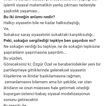
işlemli siyasal matematikin yanlış çıkması nedeniyle
şaşkınlık yaşaması…
Bu iki örneğin anlamı nedir?
Halkçı siyasetin bile ne kadar halksızlaştığı,
Ve,
Sokaksız saray siyasetinin sokaktaki karşılıksızlığı…
Peki, sokağın sergilediği tepkiye ben şaşırdım mı?
Ne sokağın verdiği bu tepkiye, ne de sokağın tepkisine
şaşıranların şaşırmasına şaşırdım….
Bu yüzden,
Göreceksiniz ki; Özgür Özel ve beraberindekiler yeni bir
partileşmeye gittiklerinde geleneksel siyasetin
klişelerine ve iktidar baskılamasına rağmen;
zamanlamasını bilemem ama bir şekilde, var olan
iktidarın ve onun müesses hale getirmek istediği
buyurgan-üstenci-babaç siyasal modelizasyonun
sonunu getirecektir.
Bu tespiti de,