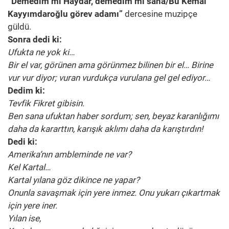
“Demedim mi Haydar, demedim mi sana/Bu Kemal
Kayyımdaroğlu görev adamı”
dercesine muzipçe
güldü.
Sonra dedi ki:
Ufukta ne yok ki…
Bir el var, görünen ama görünmez bilinen bir el… Birine
vur vur diyor; vuran vurdukça vurulana gel gel ediyor…
Dedim ki:
Tevfik Fikret gibisin.
Ben sana ufuktan haber sordum; sen, beyaz karanlığımı
daha da kararttın, karışık aklımı daha da karıştırdın!
Dedi ki:
Amerika’nın ambleminde ne var?
Kel Kartal…
Kartal yılana göz dikince ne yapar?
Onunla savaşmak için yere inmez. Onu yukarı çıkartmak
için yere iner.
Yılan ise,