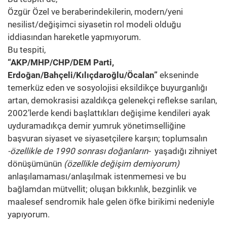
Özgür Özel ve beraberindekilerin, modern/yeni
nesilist/değişimci siyasetin rol modeli olduğu
iddiasından hareketle yapmıyorum.
Bu tespiti,
“AKP/MHP/CHP/DEM Parti,
Erdoğan/Bahçeli/Kılıçdaroğlu/Öcalan”
ekseninde
temerküz eden ve sosyolojisi eksildikçe buyurganlığı
artan, demokrasisi azaldıkça gelenekçi reflekse sarılan,
2002’lerde kendi başlattıkları değişime kendileri ayak
uyduramadıkça demir yumruk yönetimselliğine
başvuran siyaset ve siyasetçilere karşın; toplumsalın
-özellikle de 1990 sonrası doğanların-
yaşadığı zihniyet
dönüşümünün
(özellikle değişim demiyorum)
anlaşılamaması/anlaşılmak istenmemesi ve bu
bağlamdan mütvellit; oluşan bıkkınlık, bezginlik ve
maalesef sendromik hale gelen öfke birikimi nedeniyle
yapıyorum.