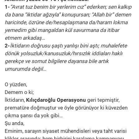
1-
“Avrat tuz benim bir yerlerim cız” ederken; sen kalkıp
da bana “iktidar ağzıyla” konuşursan; “Allah bir” demen
haricinde, özrüne de/hesaplaşmana da/haram lokma
yemedim gibi mangaldan kül savurmana da itibar
etmem arkadaş…
2-
İktidarın doğrusu şaştı yanlışı bini aştı; muhalefete
dönük yolsuzluk/kanusuzluk/hırsızlık iddiaları haklı
gerekçe ve somut bilgilere dayansa bile artık
umurumda değil…
O yüzden,
Demem o ki;
İktidarın,
Kılıçdaroğlu Operasyonu
geri tepmiştir,
prematüre doğmuştur ve öyle görünüyor ki küvezden
çıkma şansı da yok gibi…
Şu anda,
Eminim, sarayın siyaset mühendisleri veya taht varisi
klikler arasında; hem birbirini karalama kampanyası,