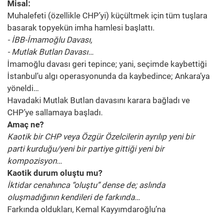
Misal:
Muhalefeti (özellikle CHP’yi) küçültmek için tüm tuşlara
basarak topyekün imha hamlesi başlattı.
- İBB-İmamoğlu Davası,
- Mutlak Butlan Davası…
İmamoğlu davası geri tepince; yani, seçimde kaybettiği
İstanbul’u algı operasyonunda da kaybedince; Ankara’ya
yöneldi…
Havadaki Mutlak Butlan davasını karara bağladı ve
CHP’ye sallamaya başladı.
Amaç ne?
Kaotik bir CHP veya Özgür Özelcilerin ayrılıp yeni bir
parti kurduğu/yeni bir partiye gittiği yeni bir
kompozisyon…
Kaotik durum oluştu mu?
İktidar cenahınca “oluştu” dense de; aslında
oluşmadığının kendileri de farkında…
Farkında oldukları, Kemal Kayyımdaroğlu’na