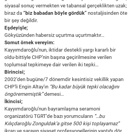
siyasal sonuç vermekten ve tabansal gerçeklikten uzak;
biraz da
“biz babadan böyle gördük”
nostaljisinden öte
bir şey değildir.
Eşdeyişle;
Gökyüzünden habersiz uçurtma uçurtmaktır…
Somut örnek vereyim:
Kayyımdaroğlu’nun, iktidar destekli yargı kararlı bir
oldu-bittiyle CHP’nin başına geçirilmesine verilen
toplumsal tepkimeye dair verilen iki tepki…
Birincisi;
2002’den bugüne/7 dönemdir kesintisiz vekillik yapan
CHP’li Engin Altay’ın
“Bu kadar büyük tepki olacağını
öngörememiştik”
demesi…
İkincisi;
Kayyımdaroğlu’nun bayramlaşma seramoni
organizatörü TGRT’de bazı yorumcuların
“…bu
Kılıçdaroğlu Zonguldak’a gitse 500 kişi toplayamaz”
ikrarı ve sarayın siyaset profesyonellerinin yaptığı dör