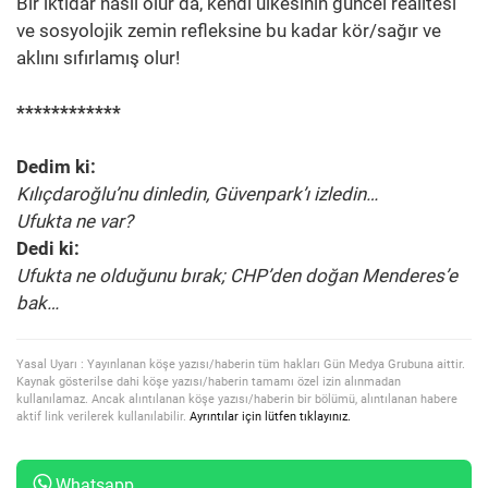
Bir iktidar nasıl olur da, kendi ülkesinin güncel realitesi
ve sosyolojik zemin refleksine bu kadar kör/sağır ve
aklını sıfırlamış olur!
************
Dedim ki:
Kılıçdaroğlu’nu dinledin, Güvenpark’ı izledin…
Ufukta ne var?
Dedi ki:
Ufukta ne olduğunu bırak; CHP’den doğan Menderes’e
bak…
Yasal Uyarı : Yayınlanan köşe yazısı/haberin tüm hakları Gün Medya Grubuna aittir.
Kaynak gösterilse dahi köşe yazısı/haberin tamamı özel izin alınmadan
kullanılamaz. Ancak alıntılanan köşe yazısı/haberin bir bölümü, alıntılanan habere
aktif link verilerek kullanılabilir.
Ayrıntılar için lütfen tıklayınız.
Whatsapp