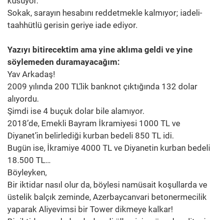
kusuyor.
Sokak, sarayın hesabını reddetmekle kalmıyor; iadeli-
taahhütlü gerisin geriye iade ediyor.
Yazıyı bitirecektim ama yine aklıma geldi ve yine
söylemeden duramayacağım:
Yav Arkadaş!
2009 yılında 200 TL’lik banknot çıktığında 132 dolar
alıyordu.
Şimdi ise 4 buçuk dolar bile alamıyor.
2018’de, Emekli Bayram İkramiyesi 1000 TL ve
Diyanet’in belirlediği kurban bedeli 850 TL idi.
Bugün ise, İkramiye 4000 TL ve Diyanetin kurban bedeli
18.500 TL…
Böyleyken,
Bir iktidar nasıl olur da, böylesi namüsait koşullarda ve
üstelik balçık zeminde, Azerbaycanvari betonermecilik
yaparak Aliyevimsi bir Tower dikmeye kalkar!