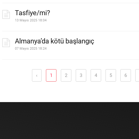
Tasfiye/mi?
13 Mayıs 2025 18:04
Almanya’da kötü başlangıç
07 Mayıs 2025 18:24
‹
1
2
3
4
5
6