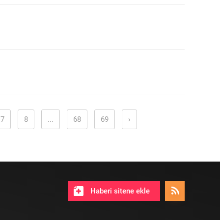
7
8
...
68
69
›
Haberi sitene ekle