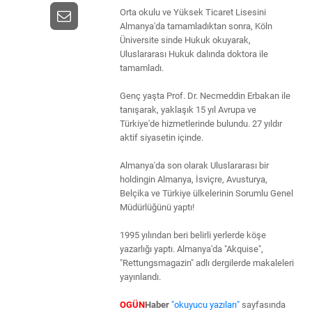
Orta okulu ve Yüksek Ticaret Lisesini
Almanya'da tamamladıktan sonra, Köln
Üniversite sinde Hukuk okuyarak,
Uluslararası Hukuk dalında doktora ile
tamamladı.
Genç yaşta Prof. Dr. Necmeddin Erbakan ile
tanışarak, yaklaşık 15 yıl Avrupa ve
Türkiye'de hizmetlerinde bulundu. 27 yıldır
aktif siyasetin içinde.
Almanya'da son olarak Uluslararası bir
holdingin Almanya, İsviçre, Avusturya,
Belçika ve Türkiye ülkelerinin Sorumlu Genel
Müdürlüğünü yaptı!
1995 yılından beri belirli yerlerde köşe
yazarlığı yaptı. Almanya'da "Akquise",
"Rettungsmagazin" adlı dergilerde makaleleri
yayınlandı.
OGÜN
Haber
"okuyucu yazıları"
sayfasında