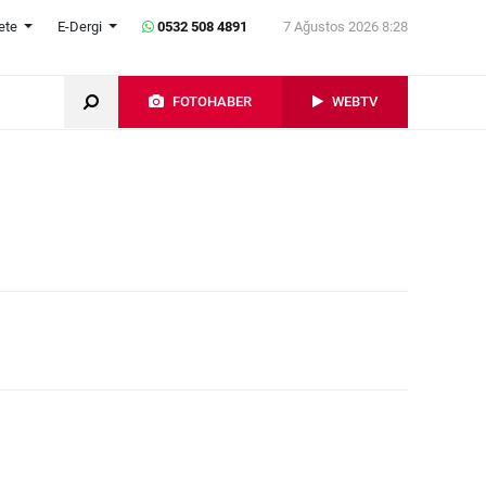
ete
E-Dergi
0532 508 4891
7 Ağustos 2026 8:28
FOTOHABER
WEBTV