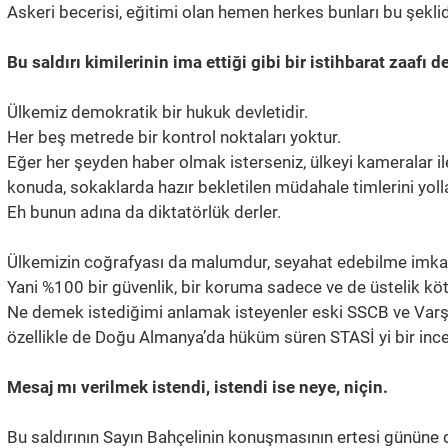
Askeri becerisi, eğitimi olan hemen herkes bunları bu şekli
Bu saldırı kimilerinin ima ettiği gibi bir istihbarat zaafı de
Ülkemiz demokratik bir hukuk devletidir.
Her beş metrede bir kontrol noktaları yoktur.
Eğer her şeyden haber olmak isterseniz, ülkeyi kameralar ile 
konuda, sokaklarda hazır bekletilen müdahale timlerini yoll
Eh bunun adına da diktatörlük derler.
Ülkemizin coğrafyası da malumdur, seyahat edebilme imkan
Yani %100 bir güvenlik, bir koruma sadece ve de üstelik kö
Ne demek istediğimi anlamak isteyenler eski SSCB ve Varşov
özellikle de Doğu Almanya’da hüküm süren STASİ yi bir incel
Mesaj mı verilmek istendi, istendi ise neye, niçin.
Bu saldırının Sayın Bahçelinin konuşmasının ertesi günün