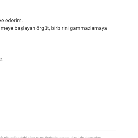
ye ederim.
lmeye başlayan örgüt, birbirini gammazlamaya
n.
ak gösterilse dahi köşe yazısı/haberin tamamı özel izin alınmadan