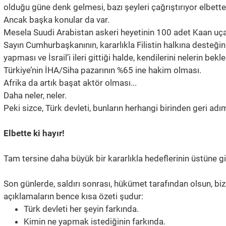
olduğu güne denk gelmesi, bazı şeyleri çağrıştırıyor elbette
Ancak başka konular da var.
Mesela Suudi Arabistan askeri heyetinin 100 adet Kaan uçağ
Sayın Cumhurbaşkanının, kararlıkla Filistin halkına desteği
yapması ve İsrail’i ileri gittiği halde, kendilerini nelerin be
Türkiye’nin İHA/Siha pazarının %65 ine hakim olması.
Afrika da artık başat aktör olması...
Daha neler, neler.
Peki sizce, Türk devleti, bunların herhangi birinden geri adı
Elbette ki hayır!
Tam tersine daha büyük bir kararlıkla hedeflerinin üstüne gi
Son günlerde, saldırı sonrası, hükümet tarafından olsun, bi
açıklamaların bence kısa özeti şudur:
Türk devleti her şeyin farkında.
Kimin ne yapmak istediğinin farkında.