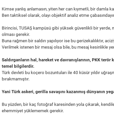
Kimse yanlış anlamasın, yiten her can kıymetli, bir damla ka
Ben taktiksel olarak, olayı objektif analiz etme çabasındayı
Birincisi, TUSAŞ kampüsü gibi yüksek güvenlikli bir yerde
olması gerekir.
Buna rağmen bir saldırı yapılıyor ise bu gerizekalılıktır, aciz
Verilmek istenen bir mesaj olsa bile, bu mesaj kesinlikle yer
Saldırganların hal, hareket ve davranışlarının, PKK terör
temel bilgilerdir.
Türk devleti bu koçero bozuntuları ile 40 küsür yıldır uğraş
bırakmamıştır.
Yani Türk askeri, gerilla savaşını kazanmış dünyanın ye
Bu yüzden, bir kaç fotoğraf karesinden yola çıkarak, kendile
ehemmiyet yüklememek gerekir.