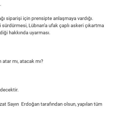
.
ı siparişi için prensipte anlaşmaya vardığı.
ni sürdürmesi, Lübnan’a ufak çaplı askeri çıkartma
klediği hakkında uyarması.
m atar mı, atacak mı?
decektir.
zzat Sayın Erdoğan tarafından olsun, yapılan tüm