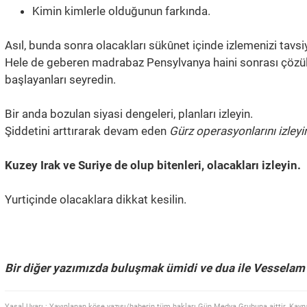
Kimin kimlerle olduğunun farkında.
Asıl, bunda sonra olacakları sükûnet içinde izlemenizi tavsi
Hele de geberen madrabaz Pensylvanya haini sonrası çözü
başlayanları seyredin.
Bir anda bozulan siyasi dengeleri, planları izleyin.
Şiddetini arttırarak devam eden
Gürz operasyonlarını izleyi
Kuzey Irak ve Suriye de olup bitenleri, olacakları izleyin.
Yurtiçinde olacaklara dikkat kesilin.
Bir diğer yazımızda buluşmak ümidi ve dua ile Vesselam
Yasal Uyarı : Yayınlanan köşe yazısı/haberin tüm hakları Gün Medya Grubuna aittir. Kayn