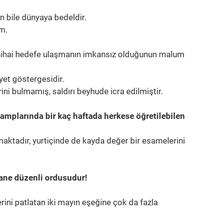
n bile dünyaya bedeldir.
m.
, nihai hedefe ulaşmanın imkansız olduğunun malum
iyet göstergesidir.
ini bulmamış, saldırı beyhude icra edilmiştir.
 kamplarında bir kaç haftada herkese öğretilebilen
maktadır, yurtiçinde de kayda değer bir esamelerini
gane düzenli ordusudur!
rini patlatan iki mayın eşeğine çok da fazla