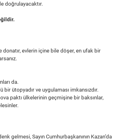
de doğrulayacaktır.
ğildir.
donatır, evlerin içine bile döşer, en ufak bir
arsanız.
ları da.
tü bir ütopyadır ve uygulaması imkansızdır.
a paktı ülkelerinin geçmişine bir baksınlar,
esinler.
e denk gelmesi, Sayın Cumhurbaşkanının Kazan’da