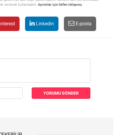
k verilerek kullanılabilir.
Ayrıntılar için lütfen tıklayınız.
nterest
Linkedin
E-posta
YORUMU GÖNDER
 ÇEKEBILIR