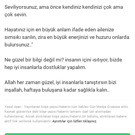
Seviliyorsunuz, ama önce kendiniz kendinizi çok ama
çok sevin.
Hayatınız için en büyük anlam ifade eden ailenize
sımsıkı sarılın, zira en büyük enerjinizi ve huzuru onlarda
bulursunuz.."
Ne güzel bir bilgi değil mi? insanın içini ısıtıyor, bizde
hep iyi insanlarla dostluklar yapalım.
Allah her zaman güzel, iyi insanlarla tanıştırsın bizi
inşallah, haftaya buluşana kadar sağlıkla kalın..
Yasal Uyarı : Yayınlanan köşe yazısı/haberin tüm hakları Gün Medya Grubuna aittir.
Kaynak gösterilse dahi köşe yazısı/haberin tamamı özel izin alınmadan
kullanılamaz. Ancak alıntılanan köşe yazısı/haberin bir bölümü, alıntılanan habere
aktif link verilerek kullanılabilir.
Ayrıntılar için lütfen tıklayınız.