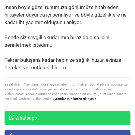
İnsan böyle güzel ruhumuza gönlümüze hitab eden
hikayeler duyunca içi serinliyor ve böyle güzelliklere ne
kadar ihtiyacımız olduğunu anlıyor.
Bende siz sevgili okurlarımın biraz da olsa içini
serinletmek istedim..
Tekrar buluşana kadar hepinize sağlık, huzur, evinize
bereket ve mutluluk dilerim.
Yasal Uyarı : Yayınlanan köşe yazısı/haberin tüm hakları Gün Medya Grubuna aittir.
Kaynak gösterilse dahi köşe yazısı/haberin tamamı özel izin alınmadan
kullanılamaz. Ancak alıntılanan köşe yazısı/haberin bir bölümü, alıntılanan habere
aktif link verilerek kullanılabilir.
Ayrıntılar için lütfen tıklayınız.
Whatsapp