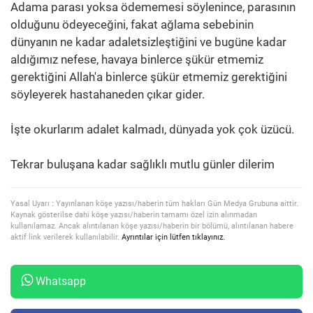
Adama parası yoksa ödememesi söylenince, parasının
olduğunu ödeyeceğini, fakat ağlama sebebinin
dünyanın ne kadar adaletsizleştiğini ve bugüne kadar
aldığımız nefese, havaya binlerce şükür etmemiz
gerektiğini Allah'a binlerce şükür etmemiz gerektiğini
söyleyerek hastahaneden çıkar gider.
İşte okurlarım adalet kalmadı, dünyada yok çok üzücü.
Tekrar buluşana kadar sağlıklı mutlu günler dilerim
Yasal Uyarı : Yayınlanan köşe yazısı/haberin tüm hakları Gün Medya Grubuna aittir.
Kaynak gösterilse dahi köşe yazısı/haberin tamamı özel izin alınmadan
kullanılamaz. Ancak alıntılanan köşe yazısı/haberin bir bölümü, alıntılanan habere
aktif link verilerek kullanılabilir.
Ayrıntılar için lütfen tıklayınız.
Whatsapp