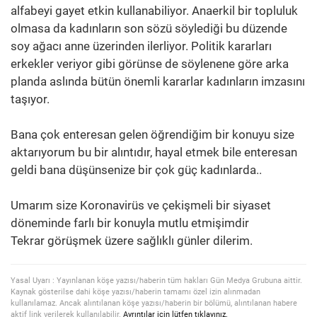
alfabeyi gayet etkin kullanabiliyor. Anaerkil bir topluluk
olmasa da kadınların son sözü söylediği bu düzende
soy ağacı anne üzerinden ilerliyor. Politik kararları
erkekler veriyor gibi görünse de söylenene göre arka
planda aslında bütün önemli kararlar kadınların imzasını
taşıyor.
Bana çok enteresan gelen öğrendiğim bir konuyu size
aktarıyorum bu bir alıntıdır, hayal etmek bile enteresan
geldi bana düşünsenize bir çok güç kadınlarda..
Umarım size Koronavirüs ve çekişmeli bir siyaset
döneminde farlı bir konuyla mutlu etmişimdir
Tekrar görüşmek üzere sağlıklı günler dilerim.
Yasal Uyarı : Yayınlanan köşe yazısı/haberin tüm hakları Gün Medya Grubuna aittir.
Kaynak gösterilse dahi köşe yazısı/haberin tamamı özel izin alınmadan
kullanılamaz. Ancak alıntılanan köşe yazısı/haberin bir bölümü, alıntılanan habere
aktif link verilerek kullanılabilir.
Ayrıntılar için lütfen tıklayınız.