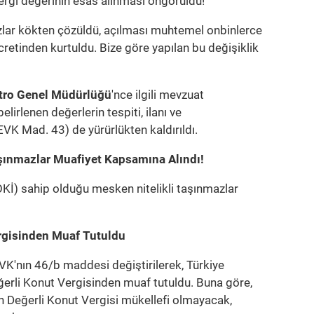
ergi değerinin esas alınması öngörüldü!
irazlar kökten çözüldü, açılması muhtemel onbinlerce
retinden kurtuldu. Bize göre yapılan bu değişiklik
tro Genel Müdürlüğü
'nce ilgili mevzuat
rlenen değerlerin tespiti, ilanı ve
EVK Mad. 43) de yürürlükten kaldırıldı.
aşınmazlar Muafiyet Kapsamına Alındı!
OKİ) sahip olduğu mesken nitelikli taşınmazlar
ergisinden Muaf Tutuldu
EVK'nın 46/b maddesi değiştirilerek, Türkiye
Değerli Konut Vergisinden muaf tutuldu. Buna göre,
un Değerli Konut Vergisi mükellefi olmayacak,