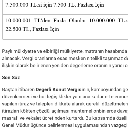
Paylı mülkiyette ve elbirliği mülkiyette, matrahın hesabınd
alınacak. Vergi oranlarına esas mesken nitelikli taşınmaz değer
ilişkin olarak belirlenen yeniden değerleme oranının yarısı o
Son Söz
Baştan itibaren
Değerli Konut Vergisi
nin, kamuoyundan gele
düzenlenmesi ve bu değişiklikler yapılana kadar ertelenmes
yapılan itiraz ve talepleri dikkate alarak gerekli düzeltmeler
itirazları kökten çözdü, açılması muhtemel onbinlerce davay
masrafı ve vekalet ücretinden kurtardı. Bu kapsamda özelli
Genel Müdürlüğünce belirlenmesi uygulamasından vazgeçilm