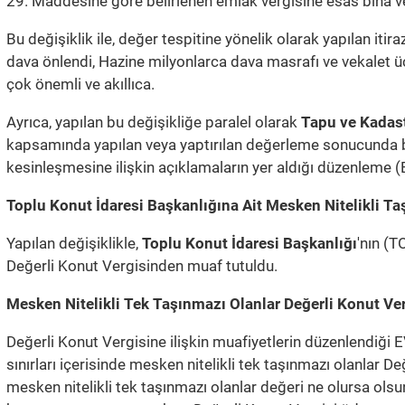
29. Maddesine göre belirlenen emlak vergisine esas bina v
Bu değişiklik ile, değer tespitine yönelik olarak yapılan it
dava önlendi, Hazine milyonlarca dava masrafı ve vekalet üc
çok önemli ve akıllıca.
Ayrıca, yapılan bu değişikliğe paralel olarak
Tapu ve Kadas
kapsamında yapılan veya yaptırılan değerleme sonucunda beli
kesinleşmesine ilişkin açıklamaların yer aldığı düzenleme (
Toplu Konut İdaresi Başkanlığına Ait Mesken Nitelikli T
Yapılan değişiklikle,
Toplu Konut İdaresi Başkanlığı
'nın (T
Değerli Konut Vergisinden muaf tutuldu.
Mesken Nitelikli Tek Taşınmazı Olanlar Değerli Konut V
Değerli Konut Vergisine ilişkin muafiyetlerin düzenlendiği 
sınırları içerisinde mesken nitelikli tek taşınmazı olanlar 
mesken nitelikli tek taşınmazı olanlar değeri ne olursa ols