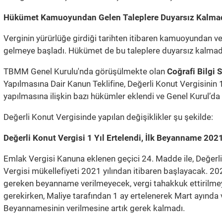
Hükümet Kamuoyundan Gelen Taleplere Duyarsız Kalmad
Verginin yürürlüğe girdiği tarihten itibaren kamuoyundan ver
gelmeye başladı. Hükümet de bu taleplere duyarsız kalmad
TBMM Genel Kurulu'nda görüşülmekte olan
Coğrafi Bilgi 
Yapılmasına Dair Kanun Teklifine, Değerli Konut Vergisinin 1
yapılmasına ilişkin bazı hükümler eklendi ve Genel Kurul’da 
Değerli Konut Vergisinde yapılan değişiklikler şu şekilde:
Değerli Konut Vergisi 1 Yıl Ertelendi, İlk Beyanname 2021
Emlak Vergisi Kanuna eklenen geçici 24. Madde ile, Değerli 
Vergisi mükellefiyeti 2021 yılından itibaren başlayacak. 202
gereken beyanname verilmeyecek, vergi tahakkuk ettirilmeye
gerekirken, Maliye tarafından 1 ay ertelenerek Mart ayında
Beyannamesinin verilmesine artık gerek kalmadı.