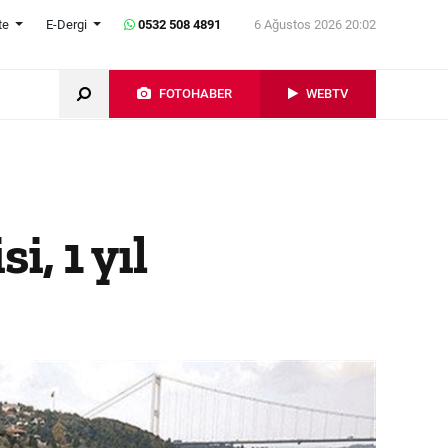
te
E-Dergi
0532 508 4891
6 Ağustos 2026 20:02
FOTOHABER
WEBTV
, 1 yıl