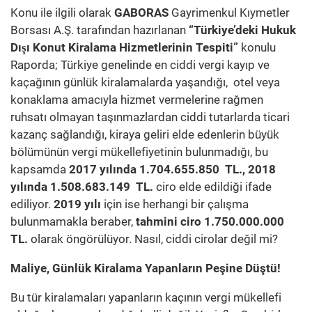
Konu ile ilgili olarak
GABORAS
Gayrimenkul Kıymetler
Borsası A.Ş. tarafından hazırlanan
“Türkiye’deki Hukuk
Dışı Konut Kiralama Hizmetlerinin Tespiti”
konulu
Raporda; Türkiye genelinde en ciddi vergi kayıp ve
kaçağının günlük kiralamalarda yaşandığı, otel veya
konaklama amacıyla hizmet vermelerine rağmen
ruhsatı olmayan taşınmazlardan ciddi tutarlarda ticari
kazanç sağlandığı, kiraya geliri elde edenlerin büyük
bölümünün vergi mükellefiyetinin bulunmadığı, bu
kapsamda
2017 yılında 1.704.655.850 TL.,
2018
yılında 1.508.683.149 TL.
ciro elde edildiği ifade
ediliyor.
2019 yılı
için ise herhangi bir çalışma
bulunmamakla beraber,
tahmini ciro 1.750.000.000
TL.
olarak öngörülüyor. Nasıl, ciddi cirolar değil mi?
Maliye, Günlük Kiralama Yapanların Peşine Düştü!
Bu tür kiralamaları yapanların kaçının vergi mükellefi