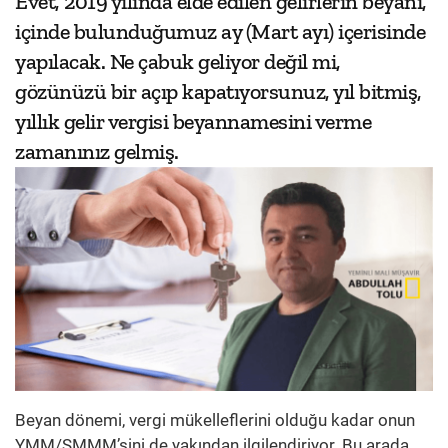
Evet, 2019 yılında elde edilen gelirlerin beyanı,
içinde bulunduğumuz ay (Mart ayı) içerisinde
yapılacak. Ne çabuk geliyor değil mi,
gözünüzü bir açıp kapatıyorsunuz, yıl bitmiş,
yıllık gelir vergisi beyannamesini verme
zamanınız gelmiş.
Beyan dönemi, vergi mükelleflerini olduğu kadar onun
YMM/SMMM’sini de yakından ilgilendiriyor. Bu arada