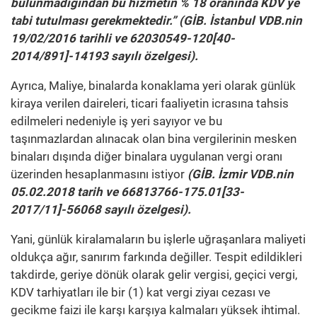
bulunmadığından bu hizmetin % 18 oranında KDV ye
tabi tutulması gerekmektedir.” (GİB. İstanbul VDB.nin
19/02/2016 tarihli ve 62030549-120[40-
2014/891]-14193 sayılı özelgesi).
Ayrıca, Maliye, binalarda konaklama yeri olarak günlük
kiraya verilen daireleri, ticari faaliyetin icrasına tahsis
edilmeleri nedeniyle iş yeri sayıyor ve bu
taşınmazlardan alınacak olan bina vergilerinin mesken
binaları dışında diğer binalara uygulanan vergi oranı
üzerinden hesaplanmasını istiyor
(GİB. İzmir VDB.nin
05.02.2018 tarih ve 66813766-175.01[33-
2017/11]-56068 sayılı özelgesi).
Yani, günlük kiralamaların bu işlerle uğraşanlara maliyeti
oldukça ağır, sanırım farkında değiller. Tespit edildikleri
takdirde, geriye dönük olarak gelir vergisi, geçici vergi,
KDV tarhiyatları ile bir (1) kat vergi ziyaı cezası ve
gecikme faizi ile karşı karşıya kalmaları yüksek ihtimal.