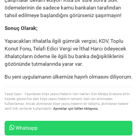
çalışmalar devam ediyor! Kısa bir süre sonra SGK
ödemelerinin de sadece kamu bankaları tarafından
tahsil edilmeye başlandığını görürseniz şaşırmayın!
Sonuç Olarak;
Yapacakları ithalatla ilgili gümrük vergisi, KDV, Toplu
Konut Fonu, Telafi Edici Vergi ve İthal Harcı ödeyecek
ithalatçıların ödeme ile ilgili bu banka değişikliklerini
gözönünde tutmalarında yarar var.
Bu yeni uygulamanın ülkemize hayırlı olmasını diliyorum.
Yasal Uyarı : Yayınlanan köşe yazısı/haberin tüm hakları Gün Medya Grubuna aittir.
Kaynak gösterilse dahi köşe yazısı/haberin tamamı özel izin alınmadan
kullanılamaz. Ancak alıntılanan köşe yazısı/haberin bir bölümü, alıntılanan habere
aktif link verilerek kullanılabilir.
Ayrıntılar için lütfen tıklayınız.
Whatsapp