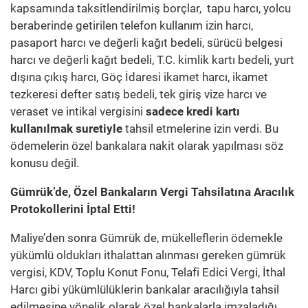
kapsamında taksitlendirilmiş borçlar, tapu harcı, yolcu
beraberinde getirilen telefon kullanım izin harcı,
pasaport harcı ve değerli kağıt bedeli, sürücü belgesi
harcı ve değerli kağıt bedeli, T.C. kimlik kartı bedeli, yurt
dışına çıkış harcı, Göç İdaresi ikamet harcı, ikamet
tezkeresi defter satış bedeli, tek giriş vize harcı ve
veraset ve intikal vergisini
sadece kredi kartı
kullanılmak suretiyle
tahsil etmelerine izin verdi. Bu
ödemelerin özel bankalara nakit olarak yapılması söz
konusu değil.
Gümrük’de, Özel Bankaların Vergi Tahsilatına Aracılık
Protokollerini İptal Etti!
Maliye’den sonra Gümrük de, mükelleflerin ödemekle
yükümlü oldukları ithalattan alınması gereken gümrük
vergisi, KDV, Toplu Konut Fonu, Telafi Edici Vergi, İthal
Harcı gibi yükümlülüklerin bankalar aracılığıyla tahsil
edilmesine yönelik olarak özel bankalarla imzaladığı