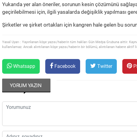
Yukarıda yer alan öneriler, sorunun kesin çözümünü sağlayac
geçirilebilmesi için, ilgili yasalarda değişiklik yapılması ger
Şirketler ve şirket ortakları için kangren hale gelen bu sor
Yasal Uyarı : Yayınlanan köşe yazısı/haberin tüm hakları Gün Medya Grubuna aittir. Kayn
kullanılamaz. Ancak alıntılanan köşe yazısı/haberin bir bölümü, alıntılanan habere aktif lin
Whatsapp
Facebook
Twitter
Pi
YORUM YAZIN