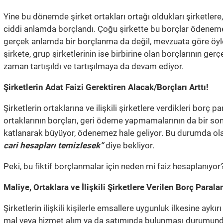
Yine bu dönemde şirket ortakları ortağı oldukları şirketlere, 
ciddi anlamda borçlandı. Çoğu şirkette bu borçlar ödenemez
gerçek anlamda bir borçlanma da değil, mevzuata göre öyle 
şirkete, grup şirketlerinin ise birbirine olan borçlarının ge
zaman tartışıldı ve tartışılmaya da devam ediyor.
Şirketlerin Adat Faizi Gerektiren Alacak/Borçları Arttı!
Şirketlerin ortaklarına ve ilişkili şirketlere verdikleri borç p
ortaklarının borçları, geri ödeme yapmamalarının da bir son
katlanarak büyüyor, ödenemez hale geliyor. Bu durumda olan
cari hesapları temizlesek”
diye bekliyor.
Peki, bu fiktif borçlanmalar için neden mi faiz hesaplanıyor?
Maliye, Ortaklara ve İlişkili Şirketlere Verilen Borç Paral
Şirketlerin ilişkili kişilerle emsallere uygunluk ilkesine aykır
mal veya hizmet alım ya da satımında bulunması durumund