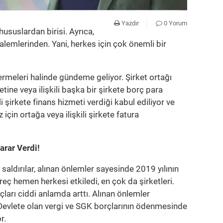
Yazdır
0 Yorum
hususlardan birisi. Ayrıca,
alemlerinden. Yani, herkes için çok önemli bir
 vermeleri halinde gündeme geliyor. Şirket ortağı
tine veya ilişkili başka bir şirkete borç para
li şirkete finans hizmeti verdiği kabul ediliyor ve
için ortağa veya ilişkili şirkete fatura
arar Verdi!
aldırılar, alınan önlemler sayesinde 2019 yılının
 hemen herkesi etkiledi, en çok da şirketleri.
ları ciddi anlamda arttı. Alınan önlemler
, Devlete olan vergi ve SGK borçlarının ödenmesinde
r.