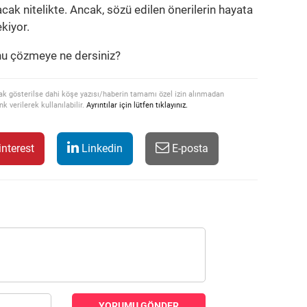
ak nitelikte. Ancak, sözü edilen önerilerin hayata
ekiyor.
unu çözmeye ne dersiniz?
ak gösterilse dahi köşe yazısı/haberin tamamı özel izin alınmadan
k verilerek kullanılabilir.
Ayrıntılar için lütfen tıklayınız.
nterest
Linkedin
E-posta
YORUMU GÖNDER