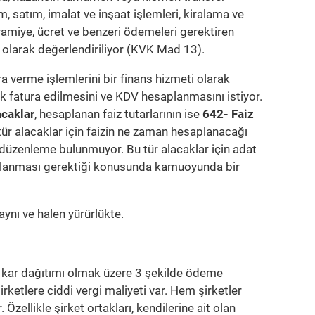
ım, satım, imalat ve inşaat işlemleri, kiralama ve
kramiye, ücret ve benzeri ödemeleri gerektiren
ı olarak değerlendiriliyor (KVK Mad 13).
ara verme işlemlerini bir finans hizmeti olarak
ak fatura edilmesini ve KDV hesaplanmasını istiyor.
acaklar
, hesaplanan faiz tutarlarının ise
642- Faiz
ür alacaklar için faizin ne zaman hesaplanacağı
düzenleme bulunmuyor. Bu tür alacaklar için adat
esaplanması gerektiği konusunda kamuoyunda bir
ynı ve halen yürürlükte.
e kar dağıtımı olmak üzere 3 şekilde ödeme
irketlere ciddi vergi maliyeti var. Hem şirketler
Özellikle şirket ortakları, kendilerine ait olan