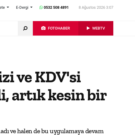
ete
E-Dergi
0532 508 4891
8 Ağustos 2026 3:07
FOTOHABER
WEBTV
izi ve KDV'si
, artık kesin bir
başladı ve halen de bu uygulamaya devam