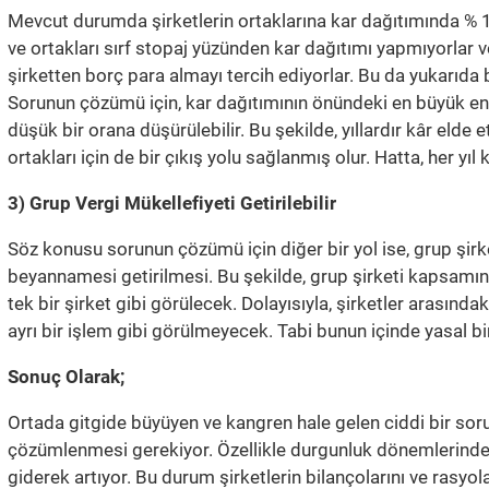
Mevcut durumda şirketlerin ortaklarına kar dağıtımında % 15 
ve ortakları sırf stopaj yüzünden kar dağıtımı yapmıyorlar v
şirketten borç para almayı tercih ediyorlar. Bu da yukarıda b
Sorunun çözümü için, kar dağıtımının önündeki en büyük eng
düşük bir orana düşürülebilir. Bu şekilde, yıllardır kâr eld
ortakları için de bir çıkış yolu sağlanmış olur. Hatta, her yıl k
3) Grup Vergi Mükellefiyeti Getirilebilir
Söz konusu sorunun çözümü için diğer bir yol ise, grup şirket
beyannamesi getirilmesi. Bu şekilde, grup şirketi kapsamındak
tek bir şirket gibi görülecek. Dolayısıyla, şirketler arasındak
ayrı bir işlem gibi görülmeyecek. Tabi bunun içinde yasal bir
Sonuç Olarak;
Ortada gitgide büyüyen ve kangren hale gelen ciddi bir sor
çözümlenmesi gerekiyor. Özellikle durgunluk dönemlerinde şir
giderek artıyor. Bu durum şirketlerin bilançolarını ve rasy