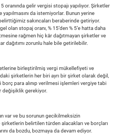
oranında gelir vergisi stopajı yapılıyor. Şirketler
e yapılmasını da istemiyorlar. Bunun yerine
elirttiğimiz sakıncaları beraberinde getiriyor.
el olan stopaj oranı, % 15’den % 5’e hatta daha
e etmesine rağmen hiç kâr dağıtmayan şirketler ve
ar dağıtımı zorunlu hale bile getirilebilir.
lerine birleştirilmiş vergi mükellefiyeti ve
i şirketlerin her biri ayrı bir şirket olarak değil,
i borç para alınıp verilmesi işlemleri vergiye tabi
 değişiklik gerekiyor.
un var ve bu sorunun gecikilmeksizin
ketlerin belirtilen türden alacakları ve borçları
olarını da bozdu, bozmaya da devam ediyor.