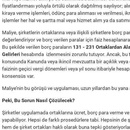
fiyatlandırması yoluyla örtülü olarak dağıtılmış sayılıyor; al
kiraya verme işlemleri, ödünç para alınması ve verilmesi, i
işlemler her hal ve şartta mal veya hizmet alım ya da satım
Maliye, şirketlerin ortaklarına veya ilişkili şirketlere borç p
değerlendiriyor ve borç verilen paralar için faiz hesaplanar
Bu şekilde verilen borç paraların
131 - 231 Ortaklardan Al
Gelirleri
hesabında izlenmesini zorunlu tutuyor. Ancak, bu t
konusunda Kanunda veya ikincil mevzuatta bir açıklık veya 
faizinin geçici vergi dönemleri veya yıl sonu itibariyle h
konsensüs var.
Maliye’nin bu görüşü ve uygulaması, uzun yıllardan bu yana a
Peki, Bu Sorun Nasıl Çözülecek?
Şirketler uygulamada ortaklarına ücret, borç para verme v
yapabiliyor. Hepsi de farklı prosedürlere tabi. Hepsinin de ş
hem de şirket ortakları haklı olarak buna tepki gösteriyorlar. 