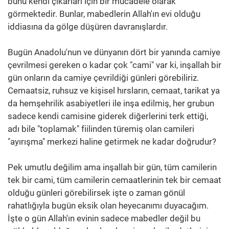
bunu kendi çıkarları için bir mücadele olarak
görmektedir. Bunlar, mabedlerin Allah'ın evi olduğu
iddiasına da gölge düşüren davranışlardır.
Bugün Anadolu'nun ve dünyanın dört bir yanında camiye
çevrilmesi gereken o kadar çok "cami" var ki, inşallah bir
gün onların da camiye çevrildiği günleri görebiliriz.
Cemaatsiz, ruhsuz ve kişisel hırsların, cemaat, tarikat ya
da hemşehrilik asabiyetleri ile inşa edilmiş, her grubun
sadece kendi camisine giderek diğerlerini terk ettiği,
adı bile "toplamak" fiilinden türemiş olan camileri
"ayırışma" merkezi haline getirmek ne kadar doğrudur?
Pek umutlu değilim ama inşallah bir gün, tüm camilerin
tek bir cami, tüm camilerin cemaatlerinin tek bir cemaat
olduğu günleri görebilirsek işte o zaman gönül
rahatlığıyla bugün eksik olan heyecanımı duyacağım.
İşte o gün Allah'ın evinin sadece mabedler değil bu