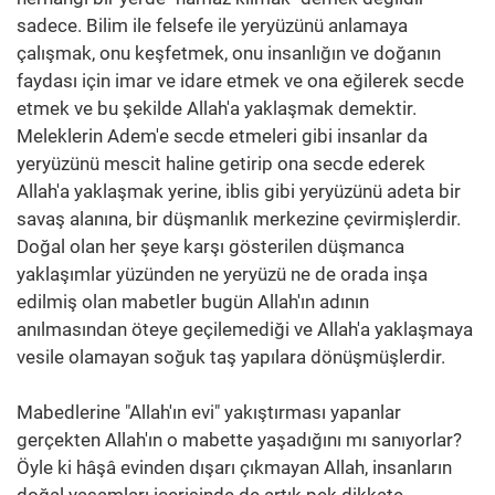
sadece. Bilim ile felsefe ile yeryüzünü anlamaya
çalışmak, onu keşfetmek, onu insanlığın ve doğanın
faydası için imar ve idare etmek ve ona eğilerek secde
etmek ve bu şekilde Allah'a yaklaşmak demektir.
Meleklerin Adem'e secde etmeleri gibi insanlar da
yeryüzünü mescit haline getirip ona secde ederek
Allah'a yaklaşmak yerine, iblis gibi yeryüzünü adeta bir
savaş alanına, bir düşmanlık merkezine çevirmişlerdir.
Doğal olan her şeye karşı gösterilen düşmanca
yaklaşımlar yüzünden ne yeryüzü ne de orada inşa
edilmiş olan mabetler bugün Allah'ın adının
anılmasından öteye geçilemediği ve Allah'a yaklaşmaya
vesile olamayan soğuk taş yapılara dönüşmüşlerdir.
Mabedlerine "Allah'ın evi" yakıştırması yapanlar
gerçekten Allah'ın o mabette yaşadığını mı sanıyorlar?
Öyle ki hâşâ evinden dışarı çıkmayan Allah, insanların
doğal yaşamları içerisinde de artık pek dikkate