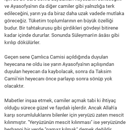
ve Ayasofya'nın da diğer camiler gibi yalnızlığa terk
edileceğini, yarın ya da biraz daha uzak vadede mutlaka
göreceğiz. Tüketim toplumlarının en büyük özelliği
budur. Bir tahtakurusu gibi girdikleri gövdeyi bitirene
kadar içinde dururlar. Sonunda Süleyman'ın âsâsı gibi
kırılıp dökülürler.
Geçen sene Çamlıca Camisi açıldığında duyulan
heyecana ne oldu ise yarın Ayasofya'nın açılışından
duyulan heyecan da kaybolacak, sonra da Taksim
Camii'nin heyecanı önce parlayıp sonra sönüp yok
olacaktır.
Mabetler inşaa etmek, camiler açmak tabi ki ihtiyaç
olduğu sürece güzel ve faydalı işlerdir. Ancak Allah'a
karşı sorumluluklarını bilenler için yeryüzü zaten mescit
kılınmıştır. "Yeryüzünün mescit kılınması" ise yeryüzünde
herhangi bir yerde "namaz kılmak" demek değildir