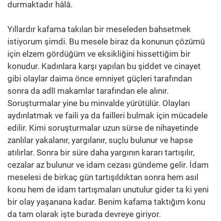
durmaktadır hâlâ.
Yıllardır kafama takılan bir meseleden bahsetmek
istiyorum şimdi. Bu mesele biraz da konunun çözümü
için elzem gördüğüm ve eksikliğini hissettiğim bir
konudur. Kadınlara karşı yapılan bu şiddet ve cinayet
gibi olaylar daima önce emniyet güçleri tarafından
sonra da adlî makamlar tarafından ele alınır.
Soruşturmalar yine bu minvalde yürütülür. Olayları
aydınlatmak ve faili ya da failleri bulmak için mücadele
edilir. Kimi soruşturmalar uzun sürse de nihayetinde
zanlılar yakalanır, yargılanır, suçlu bulunur ve hapse
atılırlar. Sonra bir süre daha yargının kararı tartışılır,
cezalar az bulunur ve idam cezası gündeme gelir. İdam
meselesi de birkaç gün tartışıldıktan sonra hem asıl
konu hem de idam tartışmaları unutulur gider ta ki yeni
bir olay yaşanana kadar. Benim kafama taktığım konu
da tam olarak işte burada devreye giriyor.