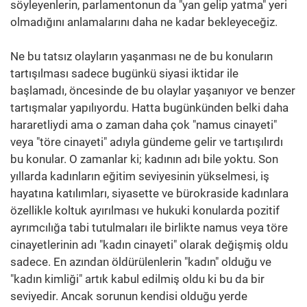
söyleyenlerin, parlamentonun da "yan gelip yatma" yeri
olmadığını anlamalarını daha ne kadar bekleyeceğiz.
Ne bu tatsız olayların yaşanması ne de bu konuların
tartışılması sadece bugünkü siyasi iktidar ile
başlamadı, öncesinde de bu olaylar yaşanıyor ve benzer
tartışmalar yapılıyordu. Hatta bugünkünden belki daha
hararetliydi ama o zaman daha çok "namus cinayeti"
veya "töre cinayeti" adıyla gündeme gelir ve tartışılırdı
bu konular. O zamanlar ki; kadının adı bile yoktu. Son
yıllarda kadınların eğitim seviyesinin yükselmesi, iş
hayatına katılımları, siyasette ve bürokraside kadınlara
özellikle koltuk ayırılması ve hukuki konularda pozitif
ayrımcılığa tabi tutulmaları ile birlikte namus veya töre
cinayetlerinin adı "kadın cinayeti" olarak değişmiş oldu
sadece. En azından öldürülenlerin "kadın" olduğu ve
"kadın kimliği" artık kabul edilmiş oldu ki bu da bir
seviyedir. Ancak sorunun kendisi olduğu yerde