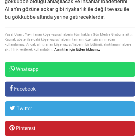
gökkubbe olduğu anlaşılacak ve insanlar ibadetlerini
Allah'ın gözüne sokar gibi riyakarlık ile değil tevazu ile
bu gökkubbe altında yerine getireceklerdir.
Yasal Uyarı : Yayınlanan köşe yazısı/haberin tüm hakları Gün Medya Grubuna aittir.
Kaynak gösterilse dahi köşe yazısı/haberin tamamı özel izin alınmadan
kullanılamaz. Ancak alıntılanan köşe yazısı/haberin bir bölümü, alıntılanan habere
aktif link verilerek kullanılabilir.
Ayrıntılar için lütfen tıklayınız.
Whatsapp
Facebook
Twitter
Pinterest