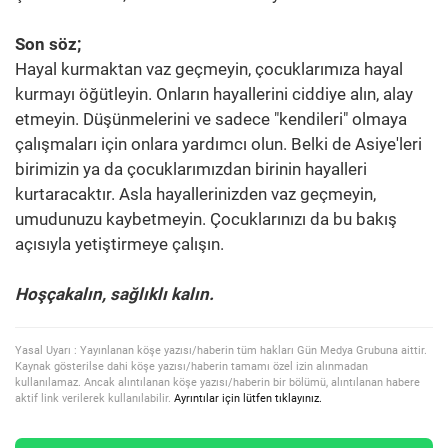
Son söz;
Hayal kurmaktan vaz geçmeyin, çocuklarımıza hayal
kurmayı öğütleyin. Onların hayallerini ciddiye alın, alay
etmeyin. Düşünmelerini ve sadece "kendileri" olmaya
çalışmaları için onlara yardımcı olun. Belki de Asiye'leri
birimizin ya da çocuklarımızdan birinin hayalleri
kurtaracaktır. Asla hayallerinizden vaz geçmeyin,
umudunuzu kaybetmeyin. Çocuklarınızı da bu bakış
açısıyla yetiştirmeye çalışın.
Hoşçakalın, sağlıklı kalın.
Yasal Uyarı : Yayınlanan köşe yazısı/haberin tüm hakları Gün Medya Grubuna aittir.
Kaynak gösterilse dahi köşe yazısı/haberin tamamı özel izin alınmadan
kullanılamaz. Ancak alıntılanan köşe yazısı/haberin bir bölümü, alıntılanan habere
aktif link verilerek kullanılabilir.
Ayrıntılar için lütfen tıklayınız.