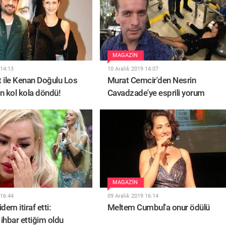
MAGAZIN
 14:13
10 Aralık 2019 14:07
 ile Kenan Doğulu Los
Murat Cemcir'den Nesrin
n kol kola döndü!
Cavadzade'ye esprili yorum
MAGAZIN
 16:44
09 Aralık 2019 16:14
dem itiraf etti:
Meltem Cumbul'a onur ödülü
ihbar ettiğim oldu