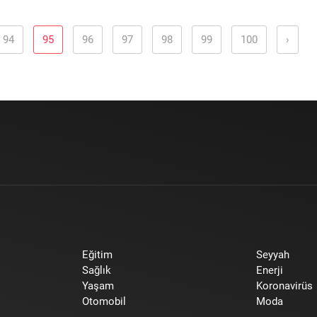
94
95
96
97
98
99
100
›
Eğitim
Seyyah
Sağlık
Enerji
Yaşam
Koronavirüs
Otomobil
Moda