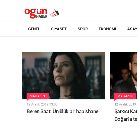
GENEL
SIYASET
SPOR
EKONOMI
ASAY
MAGAZIN
MAGAZIN
12 Aralık 2019 13:03
12 Aralık 2019
Beren Saat: Ünlülük bir hapishane
Şarkıcı Ka
Doğan’a te