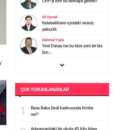
CHP’yi kim bu noktaya getirdi?
Ali Oymak
Kalabalıkların içindeki sessiz
yalnızlık
Mahmut Yayla
Yeni Dünya ise bu bize yeni bir biz
lazı...
'
İrfan Salcı
Dijital prangalar ve yıkılan otorite:
Ge...
Taha Nusret Bozkurt
ÇOK YORUMLANANLAR
Görünmeyen acı: Türkmen
Coğrafyası
1
Bana Baba Dedi kadrosunda kimler
Mehmet Konuk
var?
İBB Şehir Tiyatroları – Bir Ziyaret
Adıyaman'daki bir okula 45 kilo kitap