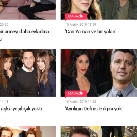
MAGAZIN
 20:30
10 Aralık 2019 15:59
bir anneyi daha evladına
'Can Yaman ve bir yalan'
u
MAGAZIN
 14:41
10 Aralık 2019 14:22
aşka yeşil ışık yaktı
'Ayrılığın Defne ile ilgisi yok'