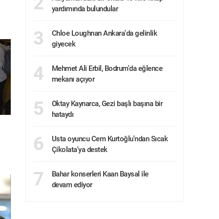
2
Prof. Dr. Şafak Çomaklı
yardımında bulundular
Beşinci kol faaliyetinde kadının
namusu,...
3
Chloe Loughnan Ankara'da gelinlik
Ömer Faruk Doğan
giyecek
Dünya demir-çelik endüstrisi ve
alüminyu...
4
Mehmet Ali Erbil, Bodrum'da eğlence
mekanı açıyor
Ecem Kara
Güçlü kadın
5
Oktay Kaynarca, Gezi başlı başına bir
hataydı
Belkıs Erden Tuncay
Bayram sofraları, Bayram tatlıları
ve Ef...
6
Usta oyuncu Cem Kurtoğlu'ndan Sıcak
Çikolata'ya destek
Şehzade Orhan Osmanoğlu
Zafere bir kala
7
Bahar konserleri Kaan Baysal ile
devam ediyor
Ferhat Yıldırım
Medya etiği ve Dezenformasyon