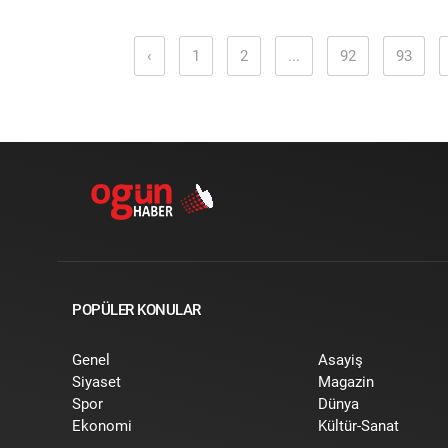
‹
1
2
...
92
93
POPÜLER KONULAR
Genel
Asayiş
Siyaset
Magazin
Spor
Dünya
Ekonomi
Kültür-Sanat