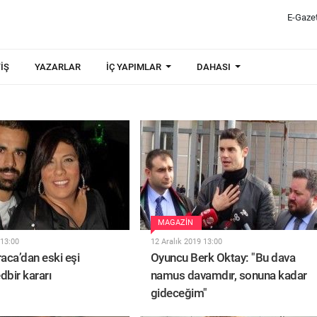
E-Gaze
IŞ
YAZARLAR
İÇ YAPIMLAR
DAHASI
MAGAZIN
 13:00
12 Aralık 2019 13:00
raca’dan eski eşi
Oyuncu Berk Oktay: "Bu dava
dbir kararı
namus davamdır, sonuna kadar
gideceğim"