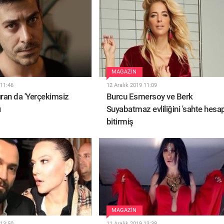
MAGAZIN
 11:46
12 Aralık 2019 11:09
ıran da 'Yerçekimsiz
Burcu Esmersoy ve Berk
ı
Suyabatmaz evliliğini 'sahte hesap
bitirmiş
MAGAZIN
 13:50
11 Aralık 2019 13:38