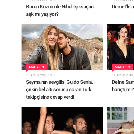
Boran Kuzum ile Nihal Işıksaçan
Demet'le 
aşk mı yaşıyor?
MAGAZIN
MAGAZIN
11 Aralık 2019 13:33
11 Aralık 2019
Şeyma'nın sevgilisi Guido Senia,
Defne Sam
çirkin bel altı sorusu soran Türk
barıştı mı?
takipçisine cevap verdi