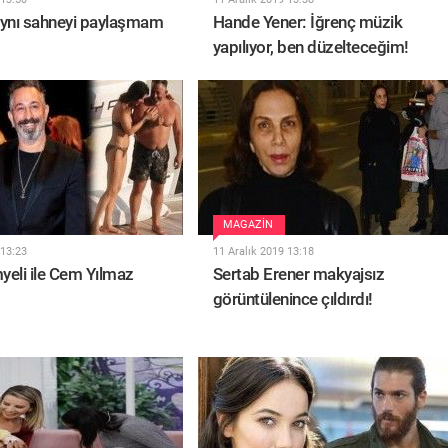
aynı sahneyi paylaşmam
Hande Yener: İğrenç müzik
yapılıyor, ben düzelteceğim!
MAGAZIN
 13:23
11 Aralık 2019 13:18
yeli ile Cem Yılmaz
Sertab Erener makyajsız
görüntülenince çıldırdı!