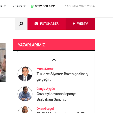
te
E-Dergi
0532 508 4891
7 Ağustos 2026 23:56
FOTOHABER
WEBTV
YAZARLARIMIZ
Erkan Yılmaz
Stalin’in tavuğu
Murat Demir
Tuzla ve Siyaset: Bazen görünen,
gerçeği...
Cengiz Aygün
Gazze’yi savunan İspanya
Başbakanı Sanch...
Okan Geçgel