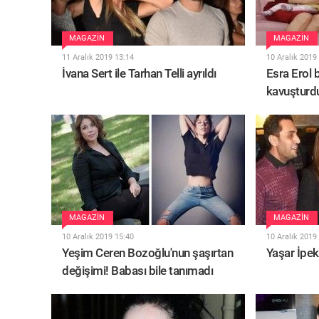
MAGAZIN
MAGAZIN
11 Aralık 2019 13:14
10 Aralık 2019
İvana Sert ile Tarhan Telli ayrıldı
Esra Erol 
kavuşturd
MAGAZIN
MAGAZIN
10 Aralık 2019 15:40
10 Aralık 2019
Yeşim Ceren Bozoğlu'nun şaşırtan
Yaşar İpek 
değişimi! Babası bile tanımadı