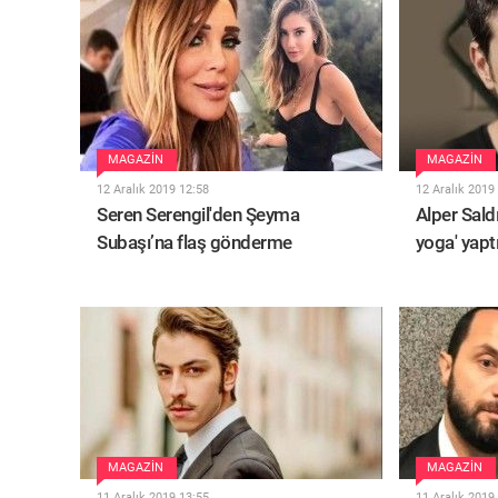
MAGAZIN
MAGAZIN
12 Aralık 2019 12:58
12 Aralık 2019
Seren Serengil'den Şeyma
Alper Sald
Subaşı’na flaş gönderme
yoga' yapt
MAGAZIN
MAGAZIN
11 Aralık 2019 13:55
11 Aralık 2019