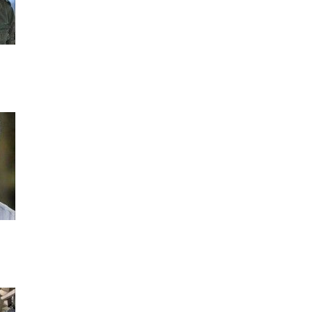
Muhammet Abdulhamit Kılıçdere
İletişimin ABC'si
Ertunç Tuncer
Bir şeyin bitişi başka bir şeyin
başlang...
Ali Sait Mökükçü
Şirketlerin kredi kullanmaları
usulünde...
Oğuz Aydoğan
Zaman ve mekâna dair bir
deneme..! 'Yine...
Nalan Erbaş
Feda'kâr'lık..
Diğer Yazarlarımız