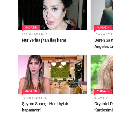
MAGAZIN
MAGAZIN
10 Aralık 2019 14:17
10 Aralık 2019
Nur Yerlitaş'tan flaş karar!
Beren Saat
Angeles'ta
MAGAZIN
MAGAZIN
10 Aralık 2019 14:03
09 Aralık 2019
Şeyma Subaşı: Healthyish
Oryantal Di
kapanıyor!
Kardeşimi 