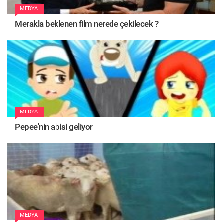
MEDYA
Merakla beklenen film nerede çekilecek ?
MEDYA
Pepee'nin abisi geliyor
MEDYA