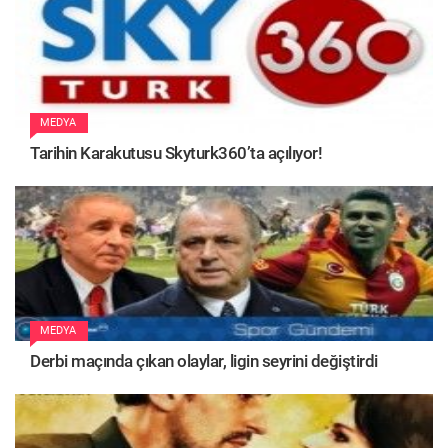
MEDYA
Tarihin Karakutusu Skyturk360’ta açılıyor!
MEDYA
Derbi maçında çıkan olaylar, ligin seyrini değiştirdi