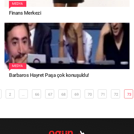
MEDYA
Finans Merkezi
MEDYA
Barbaros Hayret Paşa çok konuşuldu!
2
...
66
67
68
69
70
71
72
73