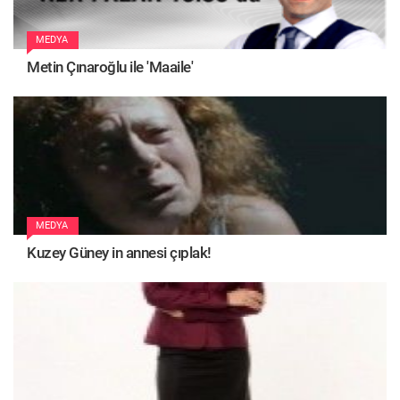
MEDYA
Metin Çınaroğlu ile 'Maaile'
MEDYA
Kuzey Güney in annesi çıplak!