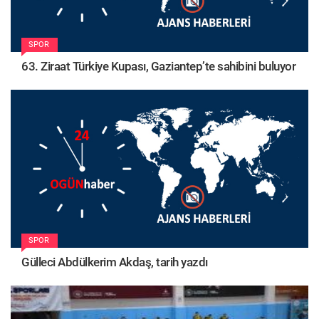
SPOR
63. Ziraat Türkiye Kupası, Gaziantep’te sahibini buluyor
SPOR
Gülleci Abdülkerim Akdaş, tarih yazdı