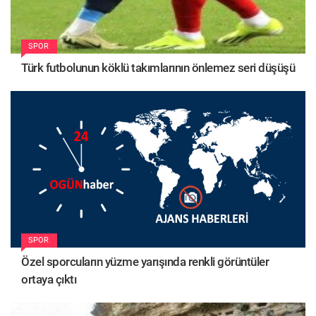
SPOR
Türk futbolunun köklü takımlarının önlemez seri düşüşü
SPOR
Özel sporcuların yüzme yarışında renkli görüntüler
ortaya çıktı