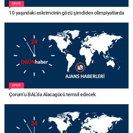
SPOR
10 yaşındaki eskrimcinin gözü şimdiden olimpiyatlarda
SPOR
Çorum’u BAL’da Alacagücü temsil edecek