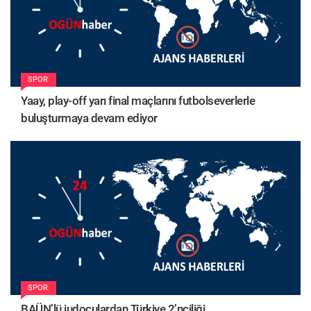
SPOR
Yaay, play-off yarı final maçlarını futbolseverlerle
buluşturmaya devam ediyor
SPOR
BAÜN’lü judoculardan Türkiye 2’nciliği