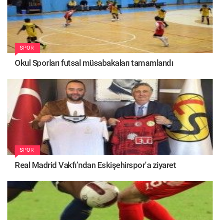
SPOR
Okul Sporları futsal müsabakaları tamamlandı
SPOR
Real Madrid Vakfı’ndan Eskişehirspor’a ziyaret