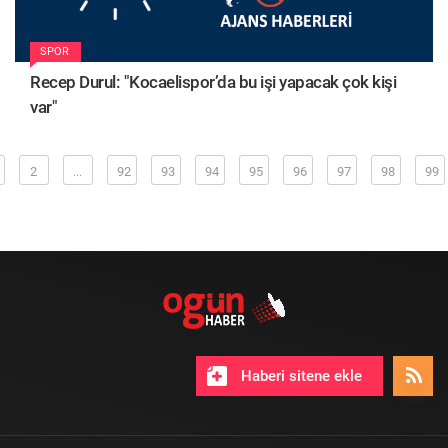
SPOR
Recep Durul: "Kocaelispor’da bu işi yapacak çok kişi
var"
2
...
92
93
94
95
96
97
98
99
Haberi sitene ekle