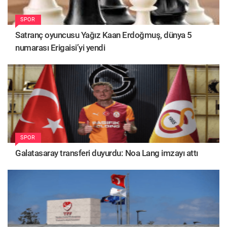
SPOR
Satranç oyuncusu Yağız Kaan Erdoğmuş, dünya 5
numarası Erigaisi’yi yendi
SPOR
Galatasaray transferi duyurdu: Noa Lang imzayı attı