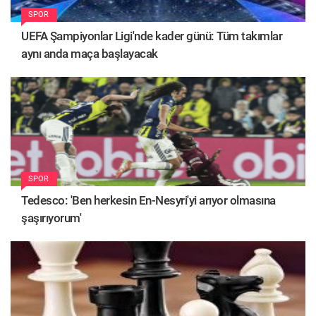
SPOR
UEFA Şampiyonlar Ligi'nde kader günü: Tüm takımlar
aynı anda maça başlayacak
SPOR
Tedesco: 'Ben herkesin En-Nesyri'yi arıyor olmasına
şaşırıyorum'