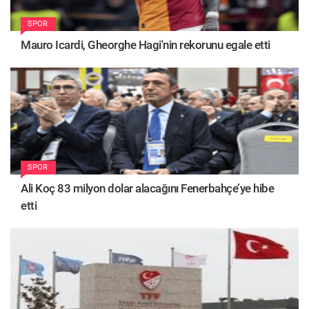
SPOR
Mauro Icardi, Gheorghe Hagi'nin rekorunu egale etti
SPOR
Ali Koç 83 milyon dolar alacağını Fenerbahçe’ye hibe
etti