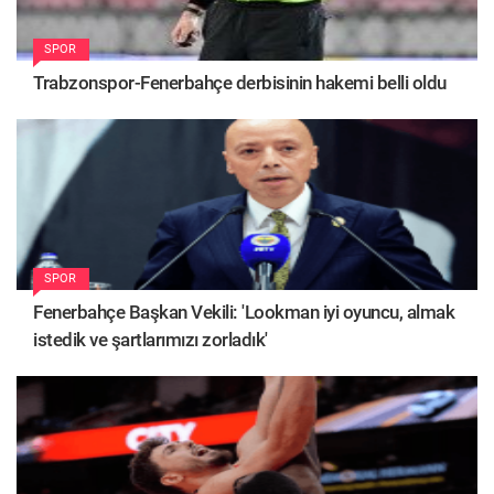
SPOR
Trabzonspor-Fenerbahçe derbisinin hakemi belli oldu
SPOR
Fenerbahçe Başkan Vekili: 'Lookman iyi oyuncu, almak
istedik ve şartlarımızı zorladık'