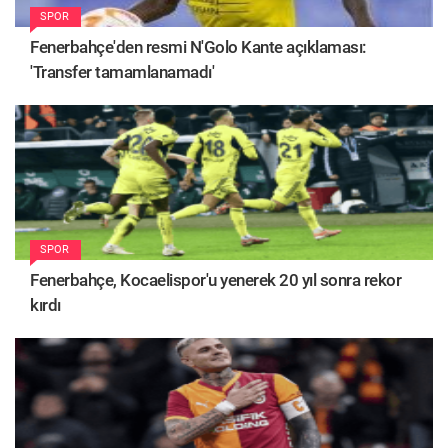
SPOR
Fenerbahçe'den resmi N'Golo Kante açıklaması:
'Transfer tamamlanamadı'
SPOR
Fenerbahçe, Kocaelispor'u yenerek 20 yıl sonra rekor
kırdı