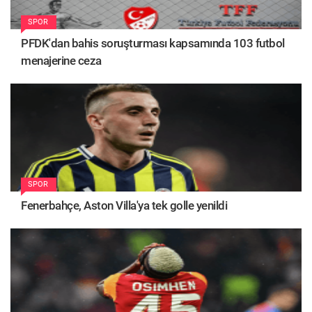
SPOR
PFDK'dan bahis soruşturması kapsamında 103 futbol
menajerine ceza
SPOR
Fenerbahçe, Aston Villa'ya tek golle yenildi